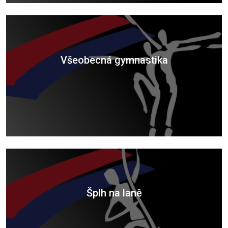
Všeobecná gymnastika
Šplh na laně