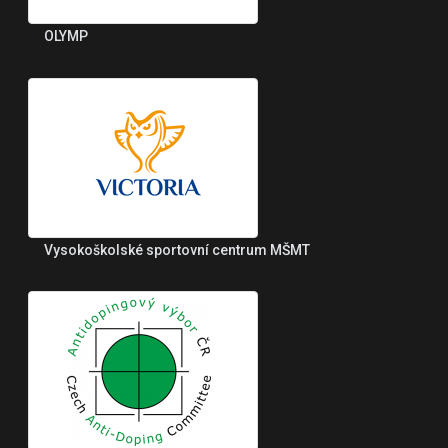
OLYMP
Vysokoškolské sportovní centrum MŠMT