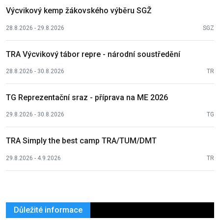
Výcvikový kemp žákovského výběru SGŽ
28.8.2026 - 29.8.2026
SGZ
TRA Výcvikový tábor repre - národní soustředění
28.8.2026 - 30.8.2026
TR
TG Reprezentační sraz - příprava na ME 2026
29.8.2026 - 30.8.2026
TG
TRA Simply the best camp TRA/TUM/DMT
29.8.2026 - 4.9.2026
TR
Důležité informace