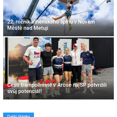
22. ročník athénského šplhu v Novém
Městě nad Metují
Čeští trampolínisté v Arose na SP potvrdili
svůj potenciál!
Další články