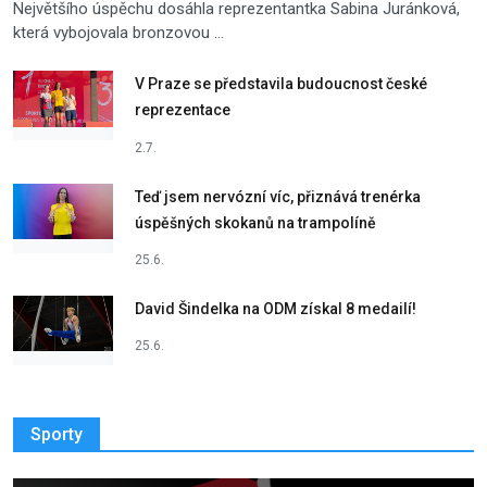
Největšího úspěchu dosáhla reprezentantka Sabina Juránková,
která vybojovala bronzovou ...
V Praze se představila budoucnost české
reprezentace
2.7.
Teď jsem nervózní víc, přiznává trenérka
úspěšných skokanů na trampolíně
25.6.
David Šindelka na ODM získal 8 medailí!
25.6.
Sporty