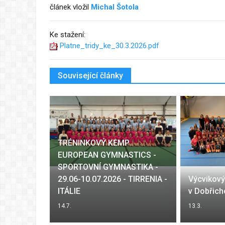
článek vložil
Michal Šotola
Ke stažení:
Platne_tridy_ke_30.3.2026.pdf
Související články
TRÉNINKOVÝ KEMP
EUROPEAN GYMNASTICS -
SPORTOVNÍ GYMNASTIKA -
29.06-10.07.2026 - TIRRENIA -
Výcvikov
2026
ITÁLIE
v Dobřich
14.7.
13.3.