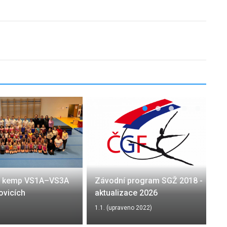
ý kemp VS1A–VS3A
Závodní program SGŽ 2018 -
ovicích
aktualizace 2026
1.1. (upraveno 2022)