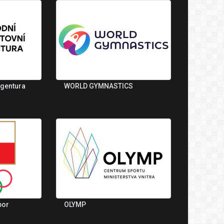
agentura
WORLD GYMNASTICS
bor
OLYMP