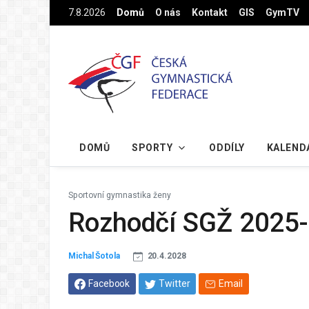
Na hlavní obsah
7.8.2026
Domů
O nás
Kontakt
GIS
GymTV
DOMŮ
SPORTY
ODDÍLY
KALEND
Sportovní gymnastika ženy
Rozhodčí SGŽ 2025
Michal Šotola
20.4.2028
Facebook
Twitter
Email