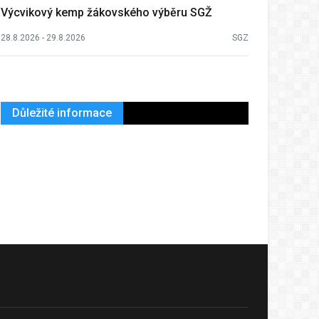
Výcvikový kemp žákovského výběru SGŽ
28.8.2026 - 29.8.2026
SGZ
Důležité informace