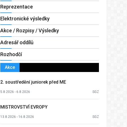
Reprezentace
Elektronické výsledky
Akce / Rozpisy / Výsledky
Adresář oddílů
Rozhodčí
Akce
2. soustředění juniorek před ME
5.8.2026 - 6.8.2026
SGZ
MISTROVSTVÍ EVROPY
13.8.2026 - 16.8.2026
SGZ