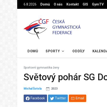
Na hlavní obsah
6.8.2026
Domů
O nás
Kontakt
GIS
GymTV
DOMŮ
SPORTY
ODDÍLY
KALEND
Sportovní gymnastika ženy
Světový pohár SG D
Michal Šotola
2023
Facebook
Twitter
Email