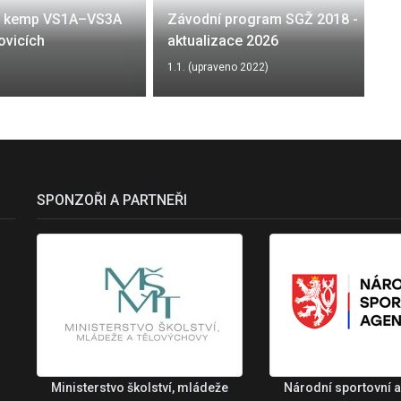
ý kemp VS1A–VS3A
Závodní program SGŽ 2018 -
ovicích
aktualizace 2026
1.1. (upraveno 2022)
SPONZOŘI A PARTNEŘI
Ministerstvo školství, mládeže
Národní sportovní 