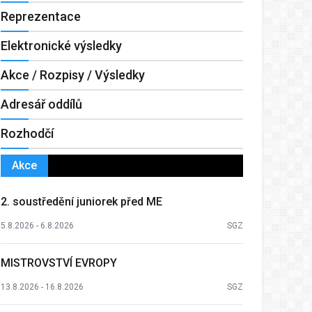
Reprezentace
Elektronické výsledky
Akce / Rozpisy / Výsledky
Adresář oddílů
Rozhodčí
Akce
2. soustředění juniorek před ME
5.8.2026 - 6.8.2026
SGZ
MISTROVSTVÍ EVROPY
13.8.2026 - 16.8.2026
SGZ