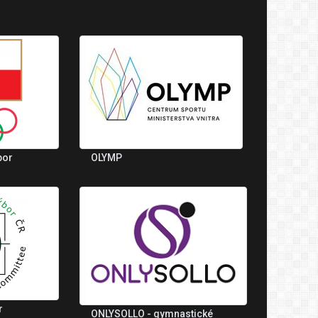
bor
OLYMP
r
ONLYSOLLO - gymnastické