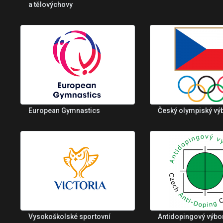
a tělovýchovy
European Gymnastics
Český olympiský vý
Vysokoškolské sportovní
Antidopingový výbo