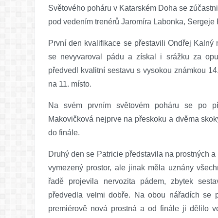
Světového poháru v Katarském Doha se zúčastnili 
pod vedením trenérů Jaromíra Labonka, Sergeje 
První den kvalifikace se přestavili Ondřej Kalný
se nevyvaroval pádu a získal i srážku za opu
předvedl kvalitní sestavu s vysokou známkou 14.
na 11. místo.
Na svém prvním světovém poháru se po přest
Makovičková nejprve na přeskoku a dvěma skoky
do finále.
Druhý den se Patricie představila na prostných a
vymezený prostor, ale jinak měla uznány všech
řadě projevila nervozita pádem, zbytek ses
předvedla velmi dobře. Na obou nářadích se př
premiérově nová prostná a od finále ji dělilo 