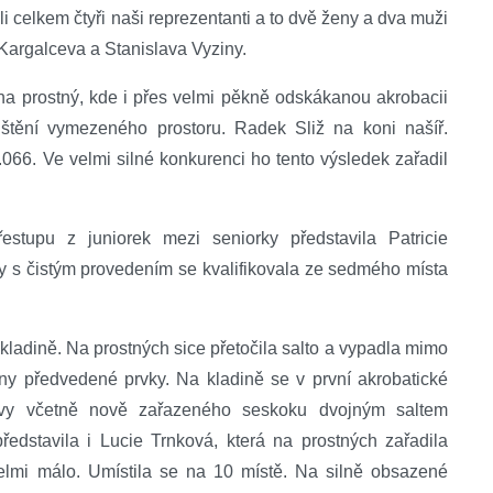
celkem čtyři naši reprezentanti a to dvě ženy a dva muži
Kargalceva a Stanislava Vyziny.
 na prostný, kde i přes velmi pěkně odskákanou akrobacii
štění vymezeného prostoru. Radek Sliž na koni našíř.
066. Ve velmi silné konkurenci ho tento výsledek zařadil
upu z juniorek mezi seniorky představila Patricie
 s čistým provedením se kvalifikovala ze sedmého místa
 kladině. Na prostných sice přetočila salto a vypadla mimo
ny předvedené prvky. Na kladině se v první akrobatické
tavy včetně nově zařazeného seskoku dvojným saltem
edstavila i Lucie Trnková, která na prostných zařadila
velmi málo. Umístila se na 10 místě. Na silně obsazené