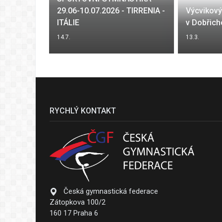
29.06-10.07.2026 - TIRRENIA -
Výcvikov
2026
ITÁLIE
v Dobřich
14.7.
13.3.
RYCHLÝ KONTAKT
Česká gymnastická federace
Zátopkova 100/2
160 17 Praha 6