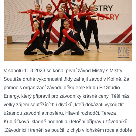
V sobotu 11.3.2023 se konal první závod Mistry s Mistry.
Sout
ěže druhé výkonnostní třídy zahájil závod v Kolíně.
Za
pomoc s organizací závodu d
ěkujeme klubu Fit Studio
Energy, který připravil pro závodníky krásné ceny. Těší nás
velký zájem soutěžících i diváků, kteří dokázali vykouzlit
úžasnou závodní atmosféru. Hlavní rozhodčí, Tereza
Kudláčková, kladně hodnotila i letošní přípravu závodníků:
„Závodníci i trenéři se poučili z chyb v loňském roce a dobře