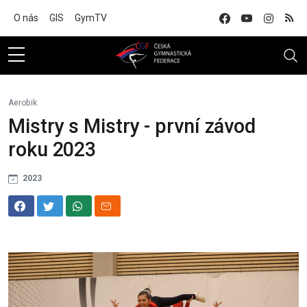
Na hlavní obsah
O nás
GIS
GymTV
Aerobik
Mistry s Mistry - první závod
roku 2023
2023