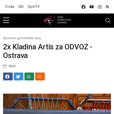
Na hlavní obsah
O nás
GIS
GymTV
Sportovní gymnastika ženy
2x Kladina Artis za ODVOZ -
Ostrava
2023