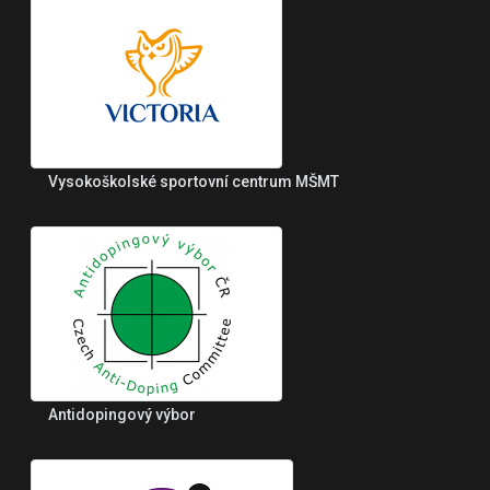
Vysokoškolské sportovní centrum MŠMT
Antidopingový výbor