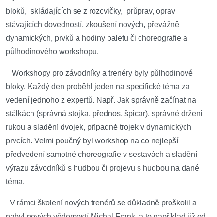
bloků, skládajících se z rozcvičky, průprav, oprav
stávajících dovedností, zkoušení nových, převážně
dynamických, prvků a hodiny baletu či choreografie a
půlhodinového workshopu.
Workshopy pro závodníky a trenéry byly půlhodinové
bloky. Každý den proběhl jeden na specifické téma za
vedení jednoho z expertů. Např. Jak správně začínat na
stálkách (správná stojka, přednos, špicar), správné držení
rukou a sladění dvojek, případně trojek v dynamických
prvcích. Velmi poučný byl workshop na co nejlepší
předvedení samotné choreografie v sestavách a sladění
výrazu závodníků s hudbou či projevu s hudbou na dané
téma.
V rámci školení nových trenérů se důkladně proškolil a
nabyl nových vědomostí Michal Frank, a to například již od