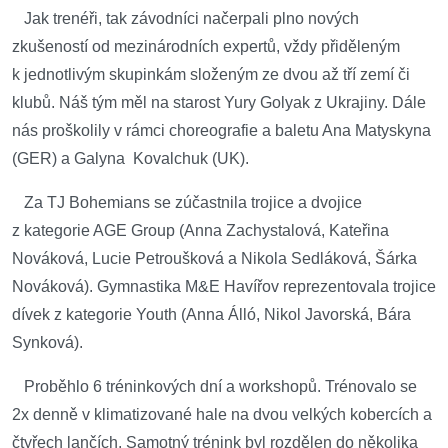
Jak trenéři, tak závodníci načerpali plno nových
zkušeností od mezinárodních expertů, vždy přiděleným
k jednotlivým skupinkám složeným ze dvou až tří zemí či
klubů. Náš tým měl na starost Yury Golyak z Ukrajiny. Dále
nás proškolily v rámci choreografie a baletu Ana Matyskyna
(GER) a Galyna Kovalchuk (UK).
Za TJ Bohemians se zúčastnila trojice a dvojice
z kategorie AGE Group (Anna Zachystalová, Kateřina
Nováková, Lucie Petroušková a Nikola Sedláková, Šárka
Nováková). Gymnastika M&E Havířov reprezentovala trojice
dívek z kategorie Youth (Anna Álló, Nikol Javorská, Bára
Synková).
Proběhlo 6 tréninkových dní a workshopů. Trénovalo se
2x denně v klimatizované hale na dvou velkých kobercích a
čtyřech lančích. Samotný trénink byl rozdělen do několika