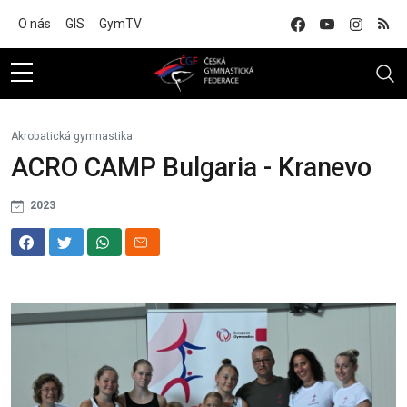
Na hlavní obsah
O nás
GIS
GymTV
Akrobatická gymnastika
ACRO CAMP Bulgaria - Kranevo
2023