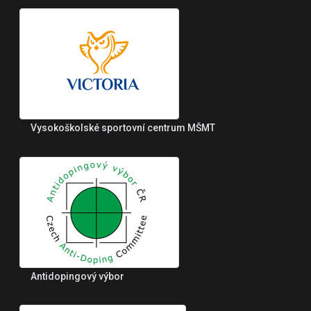
Vysokoškolské sportovní centrum MŠMT
Antidopingový výbor