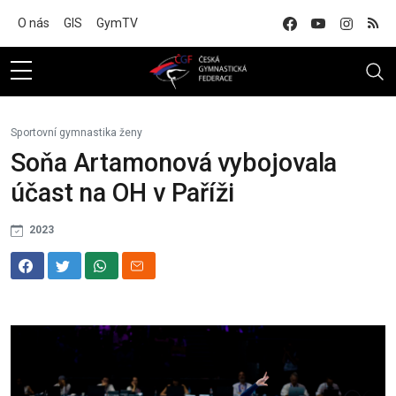
Na hlavní obsah
O nás
GIS
GymTV
Sportovní gymnastika ženy
Soňa Artamonová vybojovala
účast na OH v Paříži
2023