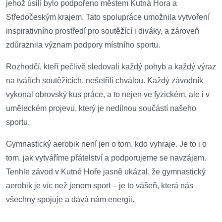
jehož úsilí bylo podpořeno městem Kutná Hora a
Středočeským krajem. Tato spolupráce umožnila vytvoření
inspirativního prostředí pro soutěžící i diváky, a zároveň
zdůraznila význam podpory místního sportu.
Rozhodčí, kteří pečlivě sledovali každý pohyb a každý výraz
na tvářích soutěžících, nešetřili chválou. Každý
závodník
vykonal obrovský kus práce, a to nejen ve fyzickém, ale i v
uměleckém projevu, který je nedílnou součástí
našeho
sportu.
Gymnastický aerobik není jen o tom, kdo vyhraje. Je to i o
tom, jak vytváříme přátelství a podporujeme se navzájem.
Tenhle závod v Kutné Hoře jasně ukázal, že gymnastický
aerobik je víc než jenom sport – je to vášeň, která nás
všechny spojuje a dává nám energii.