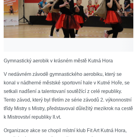
Gymnastický aerobik v
krásném městě
Kutn
á
Ho
ra
V nedávném závodě gymnastického aerobiku, který se
konal v
nádherné
městské sportovní hale v Kutné Hoře, se
setkali nadšení a talentovaní soutěžící z celé republiky.
Tento závod, který byl třetím ze série závodů 2. výkonnostní
třídy Mistry s Mistry, představoval důležitý mezikrok na cestě
k Mistrovství republiky
II.vt
.
Organizace
akce se chopil místní klub Fit Art Kutná Hora,