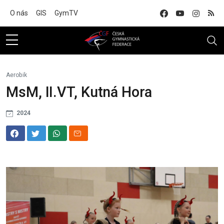
Na hlavní obsah
O nás
GIS
GymTV
Aerobik
MsM, II.VT, Kutná Hora
2024