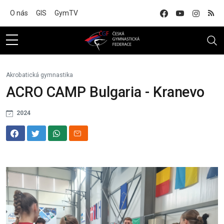
Na hlavní obsah
O nás
GIS
GymTV
Akrobatická gymnastika
ACRO CAMP Bulgaria - Kranevo
2024