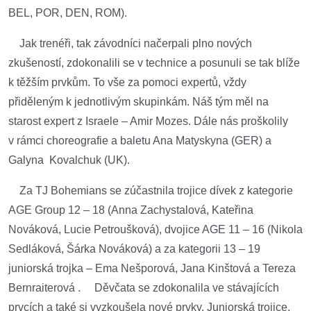
BEL, POR, DEN, ROM).
Jak trenéři, tak závodníci načerpali plno nových
zkušeností, zdokonalili se v technice a posunuli se tak blíže
k těžším prvkům. To vše za pomoci expertů, vždy
přiděleným k jednotlivým skupinkám. Náš tým měl na
starost expert z Israele – Amir Mozes. Dále nás proškolily
v rámci choreografie a baletu Ana Matyskyna (GER) a
Galyna Kovalchuk (UK).
Za TJ Bohemians se zúčastnila trojice dívek z kategorie
AGE Group 12 – 18 (Anna Zachystalová, Kateřina
Nováková, Lucie Petroušková), dvojice AGE 11 – 16 (Nikola
Sedláková, Šárka Nováková) a za kategorii 13 – 19
juniorská trojka – Ema Nešporová, Jana Kinštová a Tereza
Bernraiterová . Děvčata se zdokonalila ve stávajících
prvcích a také si vyzkoušela nové prvky. Juniorská trojice,