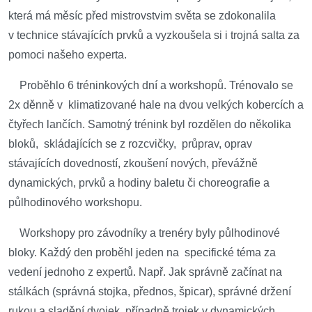
která má měsíc před mistrovstvim světa se zdokonalila
v technice stávajících prvků a vyzkoušela si i trojná salta za
pomoci našeho experta.
Proběhlo 6 tréninkových dní a workshopů. Trénovalo se
2x děnně v klimatizované hale na dvou velkých kobercích a
čtyřech lančích. Samotný trénink byl rozdělen do několika
bloků, skládajících se z rozcvičky, průprav, oprav
stávajících dovedností, zkoušení nových, převážně
dynamických, prvků a hodiny baletu či choreografie a
půlhodinového workshopu.
Workshopy pro závodníky a trenéry byly půlhodinové
bloky. Každý den proběhl jeden na specifické téma za
vedení jednoho z expertů. Např. Jak správně začínat na
stálkách (správná stojka, přednos, špicar), správné držení
rukou a sladění dvojek, případně trojek v dynamických