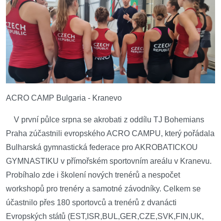
ACRO CAMP Bulgaria - Kranevo
V první půlce srpna se akrobati z oddílu TJ Bohemians
Praha zúčastnili evropského ACRO CAMPU, který pořádala
Bulharská gymnastická federace pro AKROBATICKOU
GYMNASTIKU v přímořském sportovním areálu v Kranevu.
Probíhalo zde i školení nových trenérů a nespočet
workshopů pro trenéry a samotné závodníky. Celkem se
účastnilo přes 180 sportovců a trenérů z dvanácti
Evropských států (EST,ISR,BUL,GER,CZE,SVK,FIN,UK,