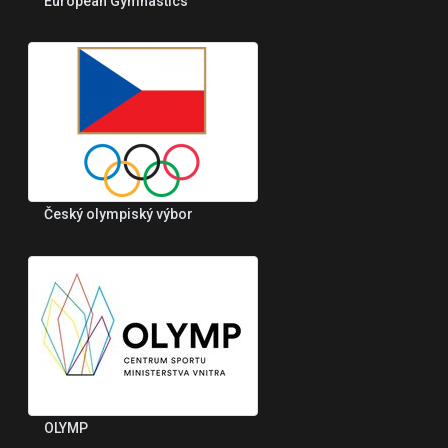
European Gymnastics
Český olympiský výbor
OLYMP