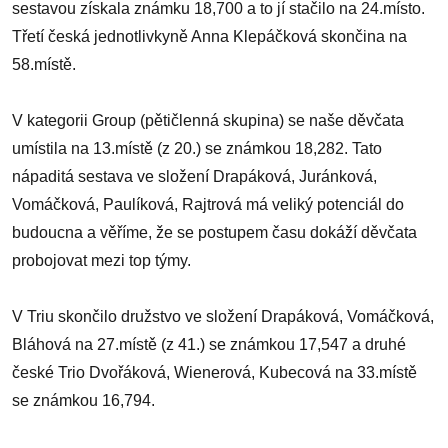
sestavou získala známku 18,700 a to jí stačilo na 24.místo.
Třetí česká jednotlivkyně Anna Klepáčková skončina na
58.místě.
V kategorii Group (pětičlenná skupina) se naše děvčata
umístila na 13.místě (z 20.) se známkou 18,282. Tato
nápaditá sestava ve složení Drapáková, Juránková,
Vomáčková, Paulíková, Rajtrová má veliký potenciál do
budoucna a věříme, že se postupem času dokáží děvčata
probojovat mezi top týmy.
V Triu skončilo družstvo ve složení Drapáková, Vomáčková,
Bláhová na 27.místě (z 41.) se známkou 17,547 a druhé
české Trio Dvořáková, Wienerová, Kubecová na 33.místě
se známkou 16,794.