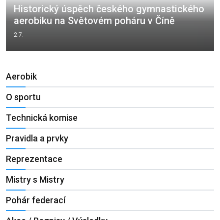
Historický úspěch českého gymnastického
aerobiku na Světovém poháru v Číně
2.7.
Aerobik
O sportu
Technická komise
Pravidla a prvky
Reprezentace
Mistry s Mistry
Pohár federací