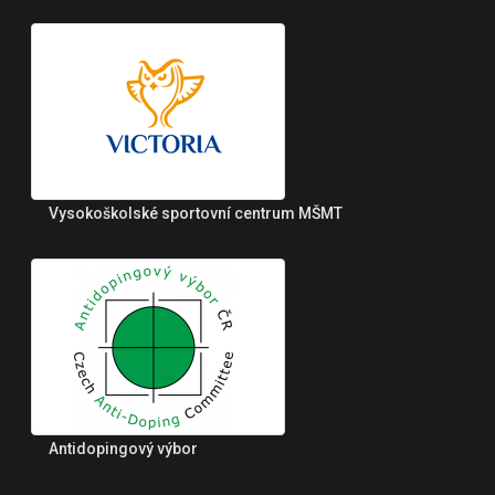
Vysokoškolské sportovní centrum MŠMT
Antidopingový výbor