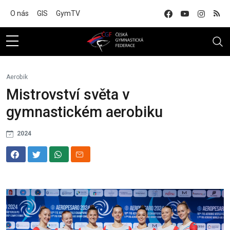
Na hlavní obsah
O nás
GIS
GymTV
Aerobik
Mistrovství světa v
gymnastickém aerobiku
2024