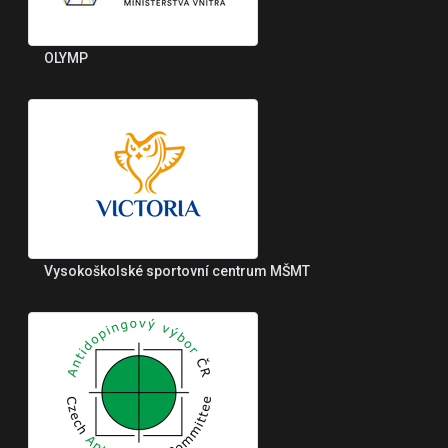
OLYMP
Vysokoškolské sportovní centrum MŠMT