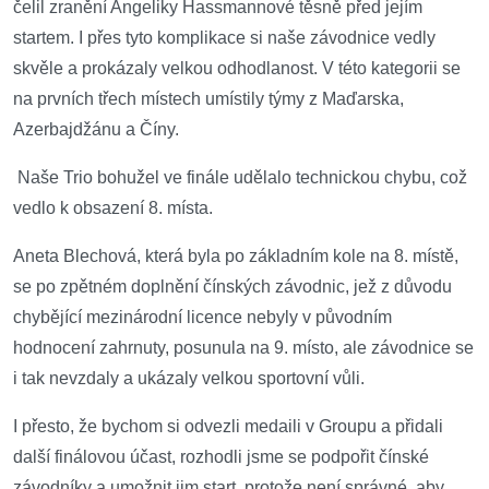
čelil zranění Angeliky Hassmannové těsně před jejím
startem. I přes tyto komplikace si naše závodnice vedly
skvěle a prokázaly velkou odhodlanost. V této kategorii se
na prvních třech místech umístily týmy z Maďarska,
Azerbajdžánu a Číny.
Naše Trio bohužel ve finále udělalo technickou chybu, což
vedlo k obsazení 8. místa.
Aneta Blechová, která byla po základním kole na 8. místě,
se po zpětném doplnění čínských závodnic, jež z důvodu
chybějící mezinárodní licence nebyly v původním
hodnocení zahrnuty, posunula na 9. místo, ale závodnice se
i tak nevzdaly a ukázaly velkou sportovní vůli.
I přesto, že bychom si odvezli medaili v Groupu a přidali
další finálovou účast, rozhodli jsme se podpořit čínské
závodníky a umožnit jim start, protože není správné, aby