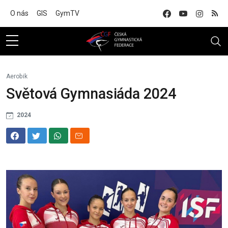
Na hlavní obsah
O nás
GIS
GymTV
Aerobik
Světová Gymnasiáda 2024
2024