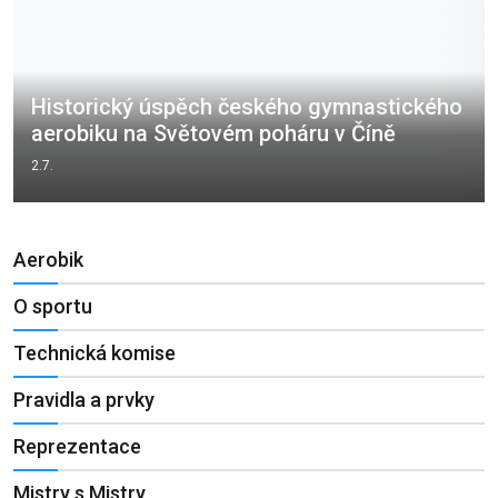
Historický úspěch českého gymnastického
aerobiku na Světovém poháru v Číně
2.7.
Aerobik
O sportu
Technická komise
Pravidla a prvky
Reprezentace
Mistry s Mistry