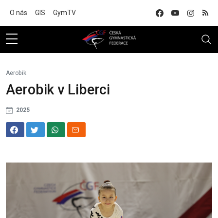
Na hlavní obsah
O nás
GIS
GymTV
Aerobik
Aerobik v Liberci
2025