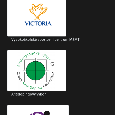
Vysokoškolské sportovní centrum MŠMT
Antidopingový výbor