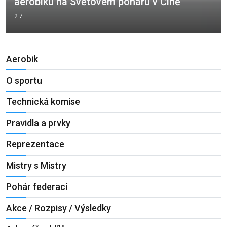
aerobiku na Světovém poháru v Číně
2.7.
Aerobik
O sportu
Technická komise
Pravidla a prvky
Reprezentace
Mistry s Mistry
Pohár federací
Akce / Rozpisy / Výsledky