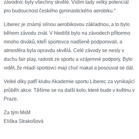
závodnic byly všechny skvělé. Vidím tady velký potenciál
pro budoucnost českého gymnastického aerobiku.“
Liberec je známý silnou
aerobikovou
základnou, a to bylo
během závodu
znát.
V hledišti
bylo na závodech přítomno
mnoho diváků, kteří sportovce nadšeně podporovali, a
atmosféra byla opravdu
skvělá
.
Celé z
ávody se nesly v
duchu fair play, radosti ze sportu a vzájemné podpory. Bylo
vidět, že mladí sportovci mají chuť makat a posouvat se dál.
Velké díky patří klubu Akademie sportu Liberec za vynikající
průběh akce. Těšíme se na další kolo, které bude v květnu v
Praze.
Za tým
MsM
Eliška Strakošová