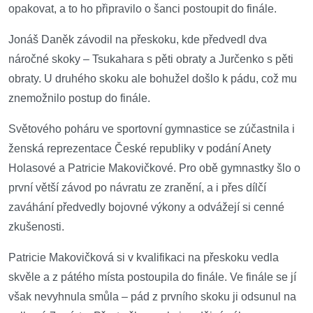
opakovat, a to ho připravilo o šanci postoupit do finále.
Jonáš Daněk závodil na přeskoku, kde předvedl dva
náročné skoky – Tsukahara s pěti obraty a Jurčenko s pěti
obraty. U druhého skoku ale bohužel došlo k pádu, což mu
znemožnilo postup do finále.
Světového poháru ve sportovní gymnastice se zúčastnila i
ženská reprezentace České republiky v podání Anety
Holasové a Patricie Makovičkové. Pro obě gymnastky šlo o
první větší závod po návratu ze zranění, a i přes dílčí
zaváhání předvedly bojovné výkony a odvážejí si cenné
zkušenosti.
Patricie Makovičková si v kvalifikaci na přeskoku vedla
skvěle a z pátého místa postoupila do finále. Ve finále se jí
však nevyhnula smůla – pád z prvního skoku ji odsunul na