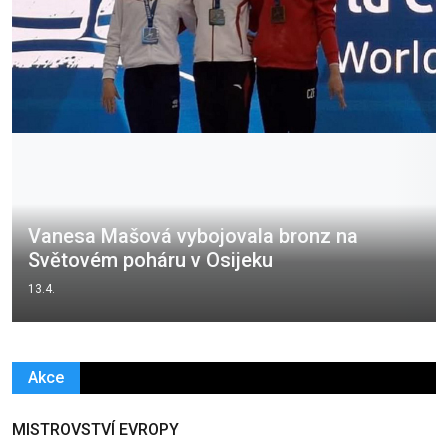
Vanesa Mašová vybojovala bronz na
Světovém poháru v Osijeku
13.4.
Akce
MISTROVSTVÍ EVROPY