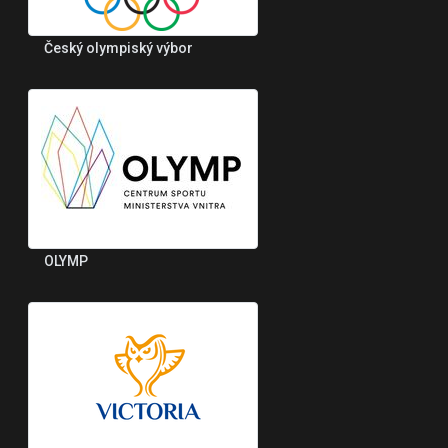
Český olympiský výbor
OLYMP