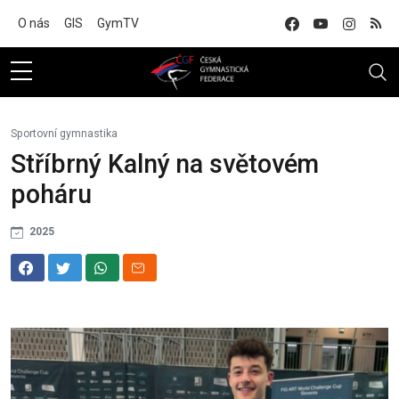
Na hlavní obsah
O nás
GIS
GymTV
Sportovní gymnastika
Stříbrný Kalný na světovém
poháru
2025