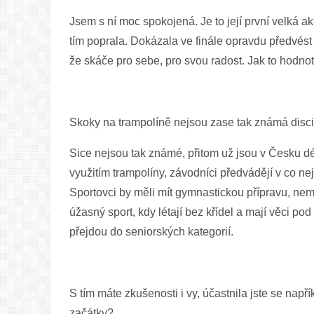
Jsem s ní moc spokojená. Je to její první velká ak
tím poprala. Dokázala ve finále opravdu předvés
že skáče pro sebe, pro svou radost. Jak to hodnotí
Skoky na trampolíně nejsou zase tak známá discipl
Sice nejsou tak známé, přitom už jsou v Česku déle
využitím trampolíny, závodníci předvádějí v co ne
Sportovci by měli mít gymnastickou přípravu, neměl
úžasný sport, kdy létají bez křídel a mají věci pod 
přejdou do seniorských kategorií.
S tím máte zkušenosti i vy, účastnila jste se nap
začátky?