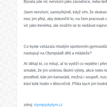
Bývala jste víc nervózní jako závodnice, nebo teď
Jsem nervózní, samozřejmě, když vím, že skokanů
moc jim přeji, aby dokončili to, na čem pracoval
víc jako trenérka, ale snažím se to nedávat najev
Co byste vzkázala mladým sportovním gymnastům
nastupují na Olympiádě dětí a mládeže?
Ať dělají to, co milují, ať to vydrží co nejdéle i pře
smutek, že jim uniknou školní výlety, akce nebo ki
prostředí, kde jim kamarádi, možná i soupeři, ro
tráví tolik hodin v tělocvičně. Přála bych jim hodn
zdroj:
olympijskytym.cz