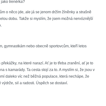
 jako trenérka?
m o něco jde, ale já se jenom držím žíněnky a strašně
i celou dobu. Takže si myslím, že jsem možná nervóznější
o.
, gymnastkám nebo obecně sportovcům, kteří letos
s překážky, na které narazí. Ať je to třeba zranění, ať je to
na s kamarády. Ta cesta stojí za to. A myslím si, že jsou v
zumí daleko víc než běžná populace, která nechápe, že
ě výdrže, sil a radosti. Úspěch se dostaví.