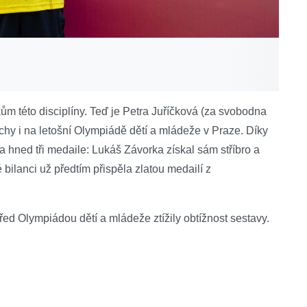
ům této disciplíny. Teď je Petra Juříčková (za svobodna
ěchy i na letošní Olympiádě dětí a mládeže v Praze. Díky
 hned tři medaile: Lukáš Závorka získal sám stříbro a
 bilanci už předtím přispěla zlatou medailí z
před Olympiádou dětí a mládeže ztížily obtížnost sestavy.