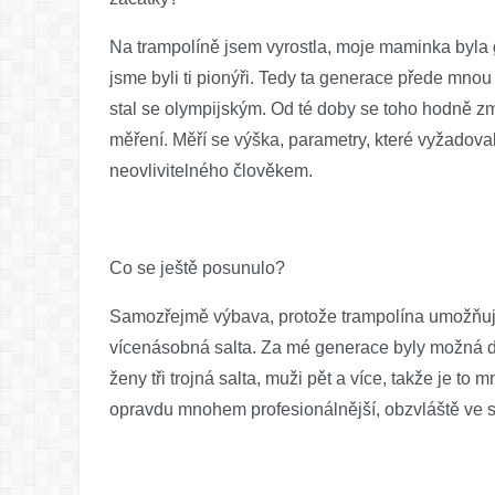
Na trampolíně jsem vyrostla, moje maminka byla g
jsme byli ti pionýři. Tedy ta generace přede mnou
stal se olympijským. Od té doby se toho hodně zm
měření. Měří se výška, parametry, které vyžadova
neovlivitelného člověkem.
Co se ještě posunulo?
Samozřejmě výbava, protože trampolína umožňuje l
vícenásobná salta. Za mé generace byly možná dvě,
ženy tři trojná salta, muži pět a více, takže je to 
opravdu mnohem profesionálnější, obzvláště ve s