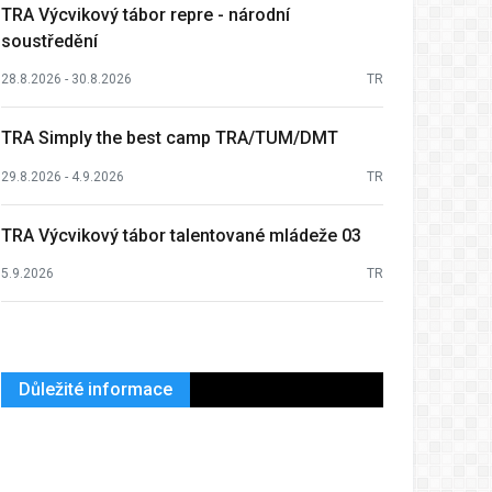
TRA Výcvikový tábor repre - národní
soustředění
28.8.2026 - 30.8.2026
TR
TRA Simply the best camp TRA/TUM/DMT
29.8.2026 - 4.9.2026
TR
TRA Výcvikový tábor talentované mládeže 03
5.9.2026
TR
Důležité informace