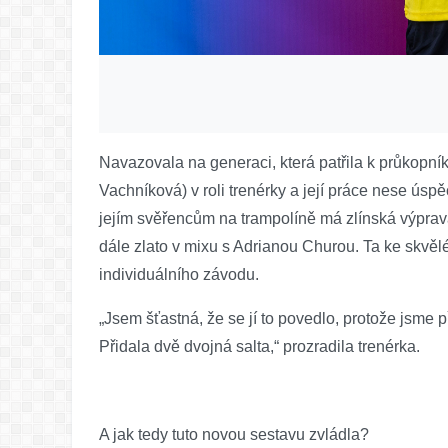
Navazovala na generaci, která patřila k průkopník
Vachníková) v roli trenérky a její práce nese úsp
jejím svěřencům na trampolíně má zlínská výprava
dále zlato v mixu s Adrianou Churou. Ta ke skvělé
individuálního závodu.
„Jsem šťastná, že se jí to povedlo, protože jsme 
Přidala dvě dvojná salta,“ prozradila trenérka.
A jak tedy tuto novou sestavu zvládla?