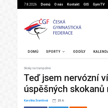
Na hlavní obsah
7.8.2026
Domů
O nás
Kontakt
GIS
GymTV
DOMŮ
SPORTY
ODDÍLY
KALEND
Skoky na trampolíně
Teď jsem nervózní ví
úspěšných skokanů 
Karolína Šramlová
25.6.