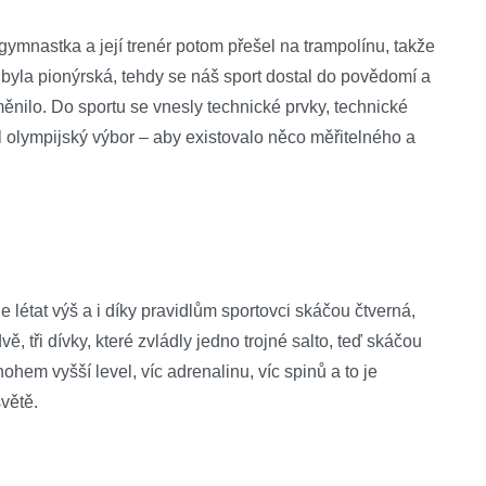
ymnastka a její trenér potom přešel na trampolínu, takže
 byla pionýrská, tehdy se náš sport dostal do povědomí a
ěnilo. Do sportu se vnesly technické prvky, technické
l olympijský výbor – aby existovalo něco měřitelného a
état výš a i díky pravidlům sportovci skáčou čtverná,
 tři dívky, které zvládly jedno trojné salto, teď skáčou
mnohem vyšší level, víc adrenalinu, víc spinů a to je
větě.