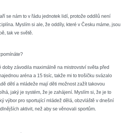
ří se nám to v řádu jednotek lidí, protože oddílů není
sciplína. Myslím si ale, že oddíly, které v Česku máme, jsou
pě, tak ve světě.
vzpomínáte?
té doby závodila maximálně na mistrovství světa před
k najednou aréna a 15 tisíc, takže mi to trošičku svázalo
dě dětí a mládeže mají děti možnost zažít takovou
íhá, jaký je systém, že je zahájení. Myslím si, že je to
ký výbor pro sportující mládež dělá, obzvláště v dnešní
lnějších aktivit, než aby se věnovali sportům.