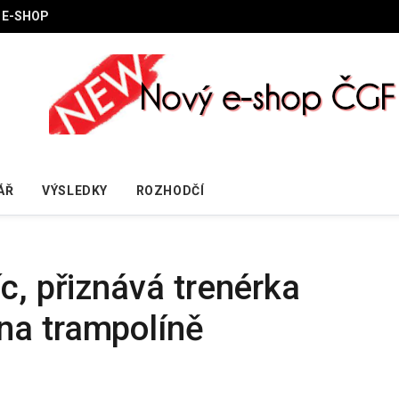
E-SHOP
ÁŘ
VÝSLEDKY
ROZHODČÍ
c, přiznává trenérka
na trampolíně