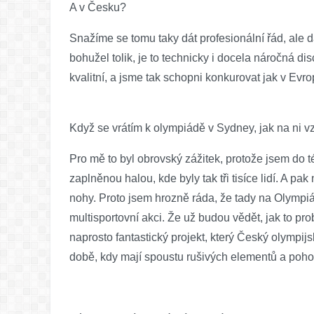
A v Česku?
Snažíme se tomu taky dát profesionální řád, ale da
bohužel tolik, je to technicky i docela náročná di
kvalitní, a jsme tak schopni konkurovat jak v Evro
Když se vrátím k olympiádě v Sydney, jak na ni 
Pro mě to byl obrovský zážitek, protože jsem do 
zaplněnou halou, kde byly tak tři tisíce lidí. A pa
nohy. Proto jsem hrozně ráda, že tady na Olympiá
multisportovní akci. Že už budou vědět, jak to prob
naprosto fantastický projekt, který Český olympijs
době, kdy mají spoustu rušivých elementů a pohod