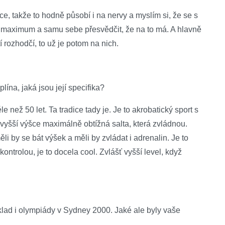
ce, takže to hodně působí i na nervy a myslím si, že se s
t maximum a samu sebe přesvědčit, že na to má. A hlavně
 rozhodčí, to už je potom na nich.
ína, jaká jsou její specifika?
 než 50 let. Ta tradice tady je. Je to akrobatický sport s
jvyšší výšce maximálně obtížná salta, která zvládnou.
i by se bát výšek a měli by zvládat i adrenalin. Je to
kontrolou, je to docela cool. Zvlášť vyšší level, když
říklad i olympiády v Sydney 2000. Jaké ale byly vaše