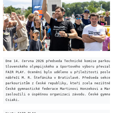
Dne 14. června 2026 předseda Technické komise parkour
Slovenského olympijského a športového výboru převzal 
FAIR PLAY. Ocenění bylo uděleno u příležitosti posled
nábřeží M. R. Štefánika v Bratislavě. Předseda sekce 
parkouristům z České republiky, kteří zcela nezištně 
České gymnastické federace Martinovi Honzekovi a Mart
zasloužili o úspěšnou organizaci závodu. České gymnas
Csiaki.