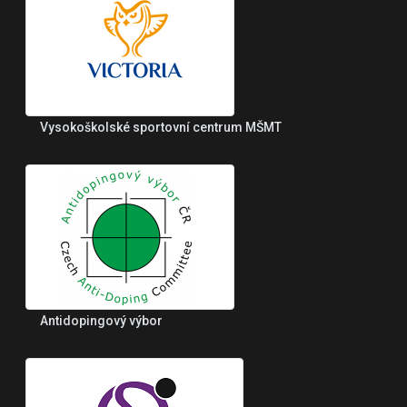
Vysokoškolské sportovní centrum MŠMT
Antidopingový výbor