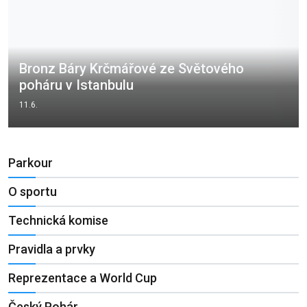
Bronz Báry Krčmářové ze Světového
poháru v Istanbulu
11.6.
Parkour
O sportu
Technická komise
Pravidla a prvky
Reprezentace a World Cup
Český Pohár