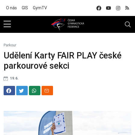
Na hlavní obsah
O nás
GIS
GymTV
Parkour
Udělení Karty FAIR PLAY české
parkourové sekci
19.6.