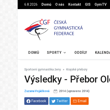
Na hlavní obsah
6.8.2026
Domů
O nás
Kontakt
GIS
GymTV
DOMŮ
SPORTY
ODDÍLY
KALEND
Sportovní gymnastika ženy
Krajské přebory
Výsledky - Přebor 
Zuzana Vojáčková
2014 (upraveno 2014)
Facebook
Twitter
Email