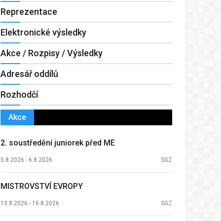
Reprezentace
Elektronické výsledky
Akce / Rozpisy / Výsledky
Adresář oddílů
Rozhodčí
Akce
2. soustředění juniorek před ME
5.8.2026 - 6.8.2026
SGZ
MISTROVSTVÍ EVROPY
13.8.2026 - 16.8.2026
SGZ