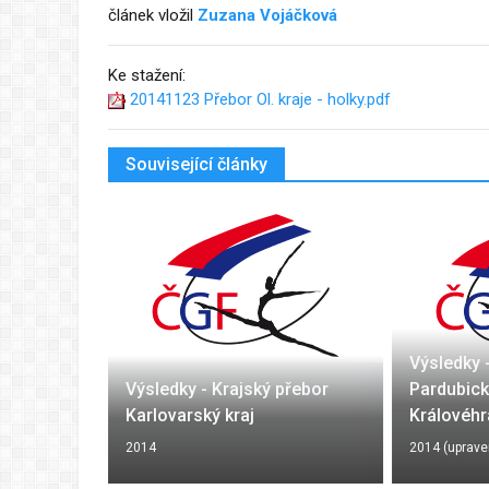
článek vložil
Zuzana Vojáčková
Ke stažení:
20141123 Přebor Ol. kraje - holky.pdf
Související články
R
Výsledky 
RAJE
Výsledky - Krajský přebor
Pardubic
Karlovarský kraj
Královéhr
2014
2014 (uprave