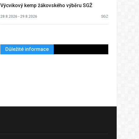
Výcvikový kemp žákovského výběru SGŽ
28.8.2026 - 29.8.2026
SGZ
Důležité informace