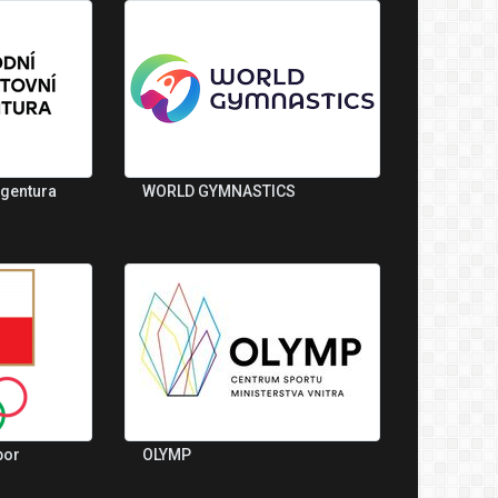
agentura
WORLD GYMNASTICS
bor
OLYMP