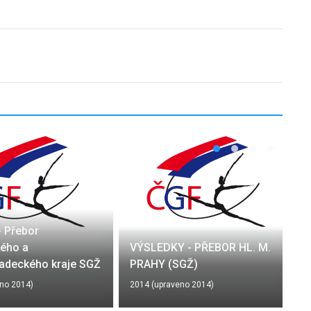
- Přebor
kého a
VÝSLEDKY - PŘEBOR HL. M.
adeckého kraje SGŽ
PRAHY (SGŽ)
no 2014)
2014 (upraveno 2014)