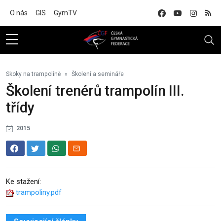
Na hlavní obsah
O nás
GIS
GymTV
Skoky na trampolíně
Školení a semináře
Školení trenérů trampolín III.
třídy
2015
Ke stažení:
trampoliny.pdf