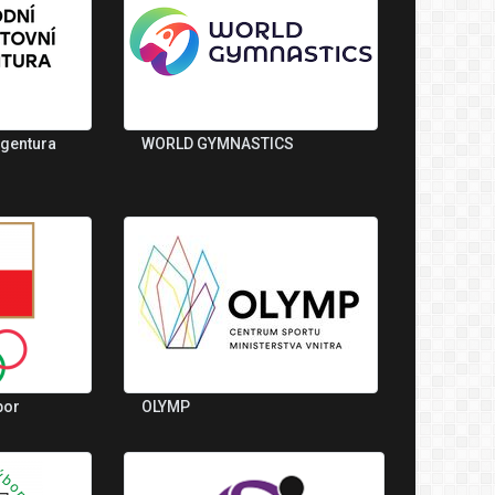
agentura
WORLD GYMNASTICS
bor
OLYMP