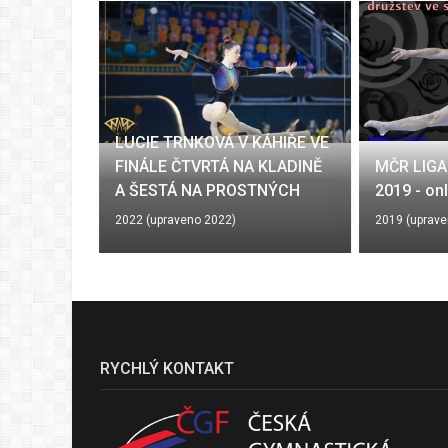
 CENKOVÉ
LUCIE TRNKOVÁ V KÁHIŘE VE
ÁRU V
FINÁLE ČTVRTÁ NA KLADINĚ
MČR LIGA
ÁLE !!
A ŠESTÁ NA PROSTNÝCH
2019 - on
2022 (upraveno 2022)
2019 (uprave
RYCHLÝ KONTAKT