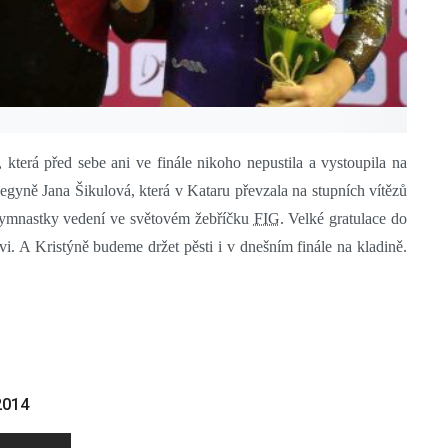
 která před sebe ani ve finále nikoho nepustila a vystoupila na
olegyně Jana Šikulová, která v Kataru převzala na stupních vítězů
 gymnastky vedení ve světovém žebříčku
FIG
. Velké gratulace do
. A Kristýně budeme držet pěsti i v dnešním finále na kladině.
2014