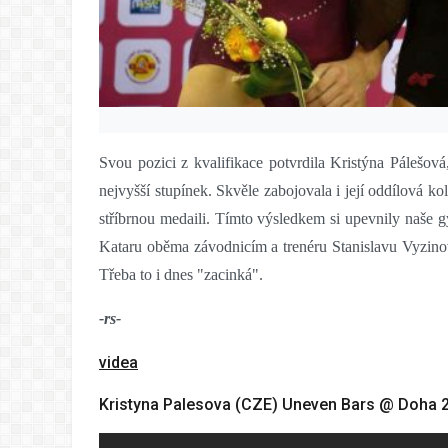
Svou pozici z kvalifikace potvrdila Kristýna Pálešová,
nejvyšší stupínek. Skvěle zabojovala i její oddílová k
stříbrnou medaili. Tímto výsledkem si upevnily naše
Kataru oběma závodnicím a trenéru Stanislavu Vyzinovi
Třeba to i dnes "zacinká".
-rs-
videa
Kristyna Palesova (CZE) Uneven Bars @ Doha 