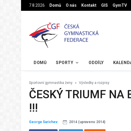
Na hlavní obsah
7.8.2026
Domů
O nás
Kontakt
GIS
GymTV
DOMŮ
SPORTY
ODDÍLY
KALEND
Sportovní gymnastika ženy
Výsledky a rozpisy
ČESKÝ TRIUMF NA 
!!!
George Sarichev
2014 (upraveno 2014)