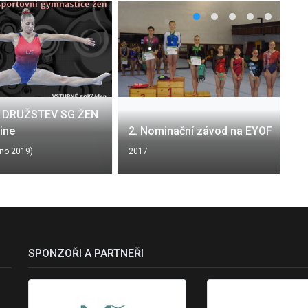
 DRUŽSTEV SG ŽEN
line
2. Nominační závod na EYOF
no 2019)
2017
SPONZOŘI A PARTNEŘI