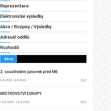
Reprezentace
Elektronické výsledky
Akce / Rozpisy / Výsledky
Adresář oddílů
Rozhodčí
Akce
2. soustředění juniorek před ME
5.8.2026 - 6.8.2026
SGZ
MISTROVSTVÍ EVROPY
13.8.2026 - 16.8.2026
SGZ