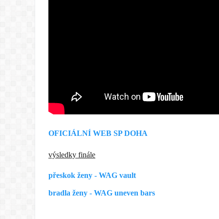
OFICIÁLNÍ WEB SP DOHA
výsledky finále
přeskok ženy - WAG vault
bradla ženy - WAG uneven bars