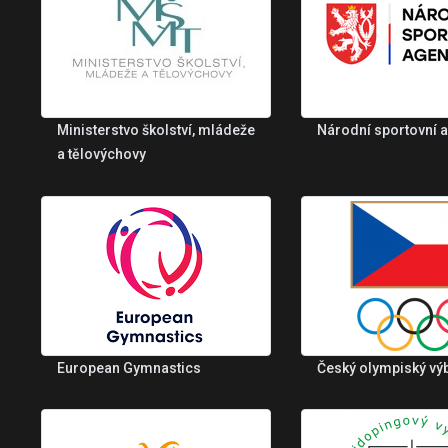
Ministerstvo školství, mládeže
Národní sportovní 
a tělovýchovy
European Gymnastics
Český olympiský vý