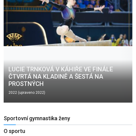
LUCIE TRNKOVÁ V KÁHIŘE VE FINÁLE
ČTVRTÁ NA KLADINĚ A ŠESTÁ NA
PROSTNÝCH
2022 (upraveno 2022)
Sportovní gymnastika ženy
O sportu