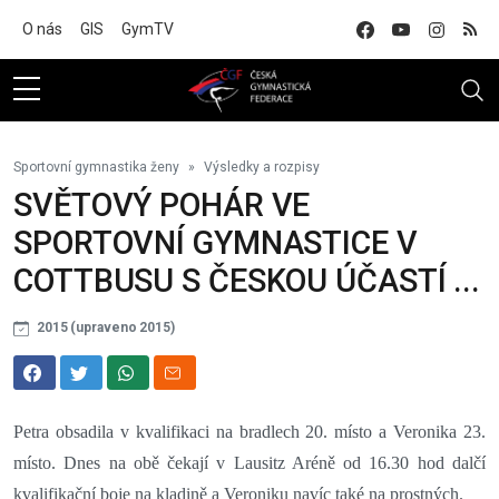
Na hlavní obsah
O nás
GIS
GymTV
Sportovní gymnastika ženy
Výsledky a rozpisy
SVĚTOVÝ POHÁR VE
SPORTOVNÍ GYMNASTICE V
COTTBUSU S ČESKOU ÚČASTÍ ...
2015 (upraveno 2015)
Petra obsadila v kvalifikaci na bradlech 20. místo a Veronika 23.
místo. Dnes na obě čekají v Lausitz Aréně od 16.30 hod dalčí
kvalifikační boje na kladině a Veroniku navíc také na prostných.