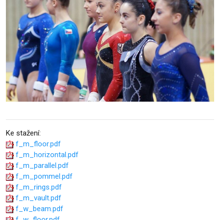
Ke stažení:
f_m_floor.pdf
f_m_horizontal.pdf
f_m_parallel.pdf
f_m_pommel.pdf
f_m_rings.pdf
f_m_vault.pdf
f_w_beam.pdf
f_w_floor.pdf