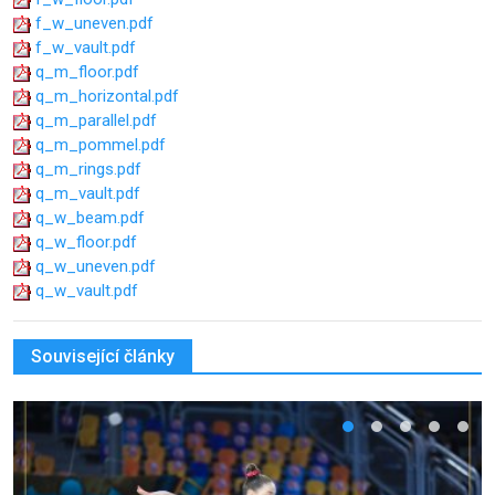
f_w_uneven.pdf
f_w_vault.pdf
q_m_floor.pdf
q_m_horizontal.pdf
q_m_parallel.pdf
q_m_pommel.pdf
q_m_rings.pdf
q_m_vault.pdf
q_w_beam.pdf
q_w_floor.pdf
q_w_uneven.pdf
q_w_vault.pdf
Související články