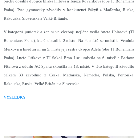
příčku dosáhla dvojice Eliška Fiřtová a Tereza Kováříková (obě TJ Bohemians
Praha). Tyto gymnastky závodily v konkurenci žákyň z Maďarska, Ruska,
Rakouska, Slovenska a Velké Británie.
V kategorii juniorek a žen si ve víceboji nejlépe vedla Aneta Holasová (TJ
Bohemians Praha), která obsadila 2.místo. Na 4. místě se umístila Vendula
Měrková a hned za ní na 5. místě její sestra dvojče Adéla (obě TJ Bohemians
Praha). Lucie Jiříková z TJ Sokol Brno I se umístila na 6. místě a Barbora
Fišerová z oddílu AC Sparta skončila na 13. místě. V této kategorii závodilo
celkem 33 závodnic z Česka, Maďarska, Německa, Polska, Portorika,
Rakouska, Ruska, Velké Británie a Slovenska.
VÝSLEDKY