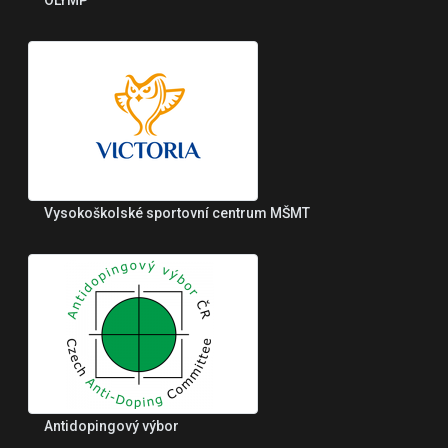
Vysokoškolské sportovní centrum MŠMT
Antidopingový výbor