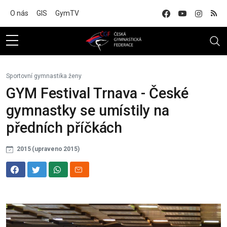
Na hlavní obsah
O nás
GIS
GymTV
Sportovní gymnastika ženy
GYM Festival Trnava - České
gymnastky se umístily na
předních příčkách
2015 (upraveno 2015)