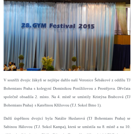
V soutěži dvojic žákyň se nejlépe dařilo naší Veronice Šebákové z oddílu TJ
Bohemians Praha s kolegyní Dominikou Ponížilovou z Prostějova. Děvčata
společně obsadila 2. místo. Na 4. místě se umístily Kristýna Brabcová (TJ
Bohemians Praha) s Kateřinou Křížovou (T.J. Sokol Brno 1).
Další úspěšnou dvojicí byla Natálie Huslarová (TJ Bohemians Praha) se
Sabinou Hálovou (T.J. Sokol Kampa), která se umístila na 8. místě a na 10.