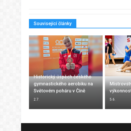
Související články
Historický úspěch českého
é sezoně
gymnastického aerobiku na
Mistrovstv
Světovém poháru v Číně
výkonnost
2.7.
5.6.