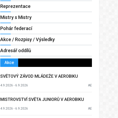
Reprezentace
Mistry s Mistry
Pohár federací
Akce / Rozpisy / Výsledky
Adresář oddílů
Akce
SVĚTOVÝ ZÁVOD MLÁDEŽE V AEROBIKU
4.9.2026 - 6.9.2026
AE
MISTROVSTVÍ SVĚTA JUNIORŮ V AEROBIKU
4.9.2026 - 6.9.2026
AE