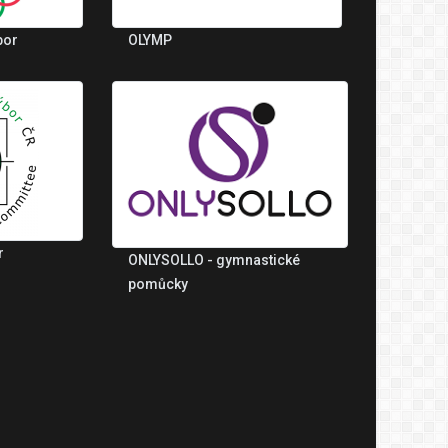
bor
OLYMP
r
ONLYSOLLO - gymnastické
pomůcky