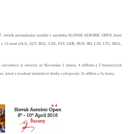
17. ročník mezinárodní soutěže v aerobiku SLOVAK AEROBIC OPEN, které
íků z 13 zemí (ALG, AUT, BUL, CZE, EST, GER, HUN, IRI, LAT, LTU, MGL,
 závodnice si odvezly ze Slovenska 1 zlatou, 4 stříbrné a 5 bronzových
ec, které z uvedené medailové sbírky vybojovaly 3x stříbro a 3x bronz.