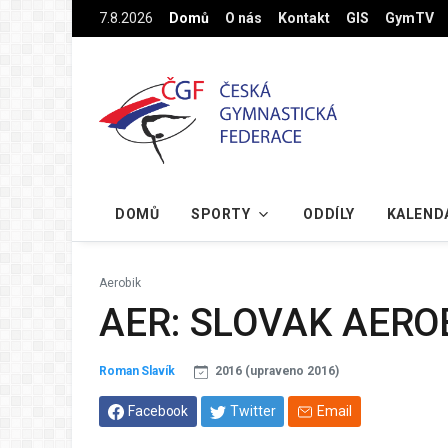
Na hlavní obsah
7.8.2026
Domů
O nás
Kontakt
GIS
GymTV
DOMŮ
SPORTY
ODDÍLY
KALEND
Aerobik
AER: SLOVAK AERO
Roman Slavík
2016 (upraveno 2016)
Facebook
Twitter
Email