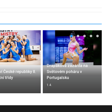
Drapáková zazářila na
í České republiky II.
Světovém poháru v
ní třídy
Portugalsku
1.4.