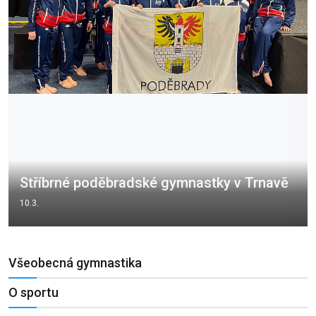
Stříbrné poděbradské gymnastky v Trnavě
10.3.
Všeobecná gymnastika
O sportu