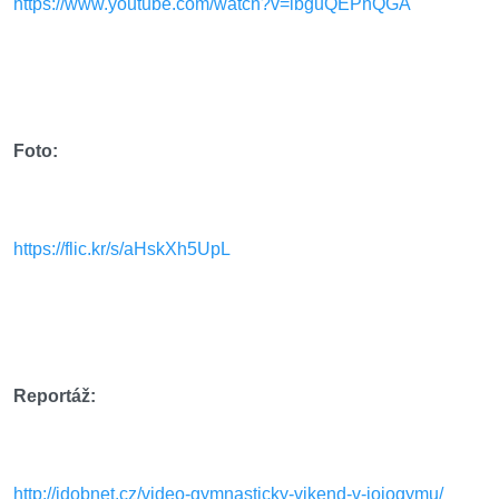
https://www.youtube.com/watch?v=lbguQEPhQGA
Foto:
https://flic.kr/s/aHskXh5UpL
Reportáž:
http://idobnet.cz/video-gymnasticky-vikend-v-jojogymu/