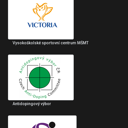
Vysokoškolské sportovní centrum MŠMT
Antidopingový výbor