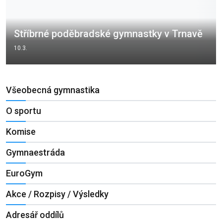
Stříbrné poděbradské gymnastky v Trnavě
10.3.
Všeobecná gymnastika
O sportu
Komise
Gymnaestráda
EuroGym
Akce / Rozpisy / Výsledky
Adresář oddílů