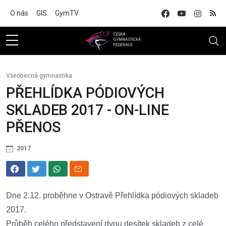
Na hlavní obsah
O nás
GIS
GymTV
Všeobecná gymnastika
PŘEHLÍDKA PÓDIOVÝCH
SKLADEB 2017 - ON-LINE
PŘENOS
2017
Dne 2.12. proběhne v Ostravě Přehlídka pódiových skladeb
2017.
Průběh celého představení dvou desítek skladeb z celé