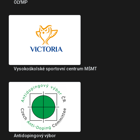
OLYMP
Vysokoškolské sportovní centrum MŠMT
Antidopingový výbor