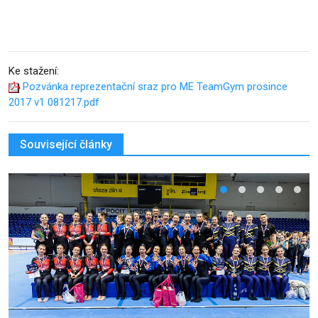
Ke stažení:
Pozvánka reprezentační sraz pro ME TeamGym prosince
2017 v1 081217.pdf
Související články