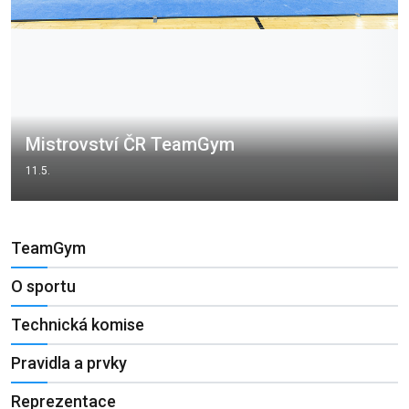
Mistrovství ČR TeamGym
11.5.
TeamGym
O sportu
Technická komise
Pravidla a prvky
Reprezentace