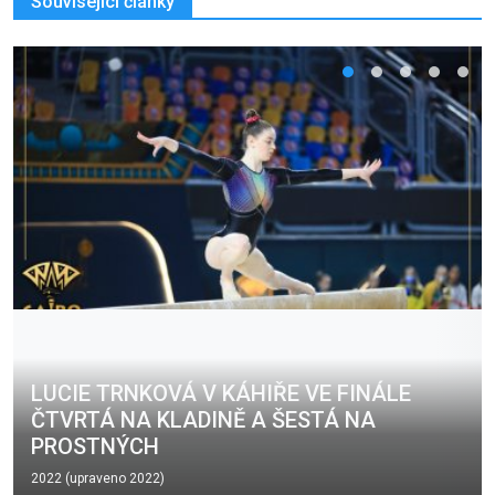
Související články
LUCIE TRNKOVÁ V KÁHIŘE VE FINÁLE
ČTVRTÁ NA KLADINĚ A ŠESTÁ NA
PROSTNÝCH
2022 (upraveno 2022)