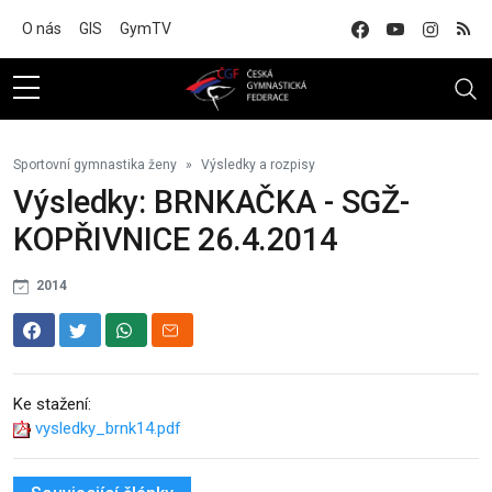
Na hlavní obsah
O nás
GIS
GymTV
Sportovní gymnastika ženy
Výsledky a rozpisy
Výsledky: BRNKAČKA - SGŽ-
KOPŘIVNICE 26.4.2014
2014
Ke stažení:
vysledky_brnk14.pdf