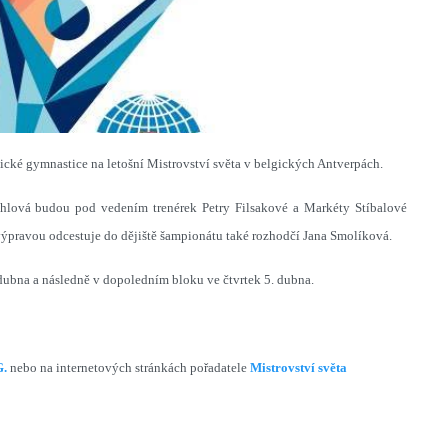
tické gymnastice na letošní Mistrovství světa v belgických Antverpách.
hlová budou pod vedením trenérek Petry Filsakové a Markéty Stíbalové
S výpravou odcestuje do dějiště šampionátu také rozhodčí Jana Smolíková.
dubna a následně v dopoledním bloku ve čtvrtek 5. dubna.
G.
nebo na internetových stránkách pořadatele
Mistrovství světa