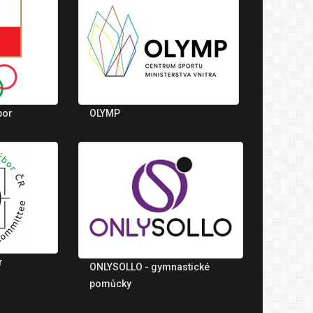
bor
OLYMP
r
ONLYSOLLO - gymnastické
pomůcky