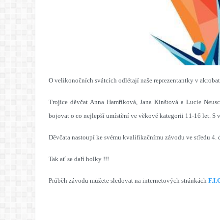
O velikonočních svátcích odlétají naše reprezentantky v akroba
Trojice děvčat Anna Hamříková, Jana Kinštová a Lucie Neusc
bojovat o co nejlepší umístění ve věkové kategorii 11-16 let. 
Děvčata nastoupí ke svému kvalifikačnímu závodu ve středu 4. 
Tak ať se daří holky !!!
Průběh závodu můžete sledovat na internetových stránkách
F.I.