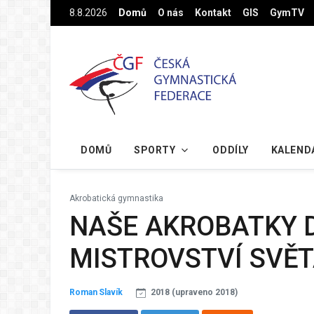
Na hlavní obsah
8.8.2026
Domů
O nás
Kontakt
GIS
GymTV
DOMŮ
SPORTY
ODDÍLY
KALEND
Akrobatická gymnastika
NAŠE AKROBATKY D
MISTROVSTVÍ SVĚ
Roman Slavík
2018 (upraveno 2018)