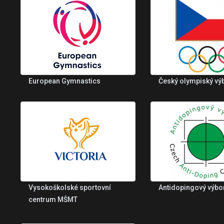
European Gymnastics
Český olympiský vý
Vysokoškolské sportovní
Antidopingový výbo
centrum MŠMT