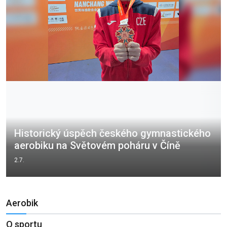
Historický úspěch českého gymnastického
aerobiku na Světovém poháru v Číně
2.7.
Aerobik
O sportu