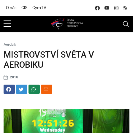
Na hlavní obsah
O nás
GIS
GymTV
Aerobik
MISTROVSTVÍ SVĚTA V
AEROBIKU
2018