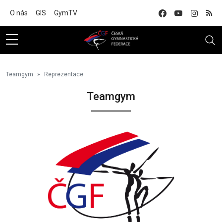
Na hlavní obsah
O nás
GIS
GymTV
Teamgym
Reprezentace
Teamgym