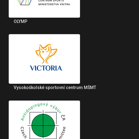
OLYMP
Vysokoškolské sportovní centrum MŠMT