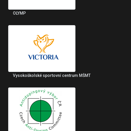
OLYMP
Vysokoškolské sportovní centrum MŠMT