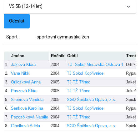
Sport:
sportovní gymnastika žen
Jméno
Ročník
Oddíl
Trenér
1.
Jaklová Klára
2004
T.J. Sokol Moravská Ostrava 1
Drtílko
2.
Vana Nikki
2004
TJ Sokol Kopřivnice
Rýparo
3.
Orliczková Anna
2005
TJ TŽ Třinec
Jakešov
4.
Paszová Klára
2005
TJ TŽ Třinec
Jakešov
5.
Silberová Vendula
2005
SGD Špičková-Opava, z.s.
Spicko
6.
Šenková Karolína
2004
TJ Sokol Kopřivnice
Rýparo
7.
Pszczólková Natálie
2004
TJ TŽ Třinec
Jakešov
8.
Cihelková Adéla
2004
SGD Špičková-Opava, z.s.
Spicko