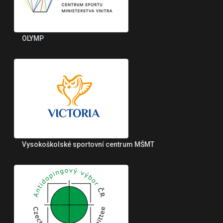
OLYMP
Vysokoškolské sportovní centrum MŠMT