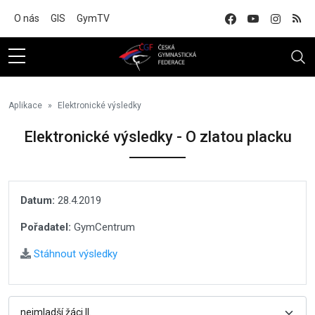
Na hlavní obsah
O nás
GIS
GymTV
Aplikace
Elektronické výsledky
Elektronické výsledky - O zlatou placku
Datum:
28.4.2019
Pořadatel:
GymCentrum
Stáhnout výsledky