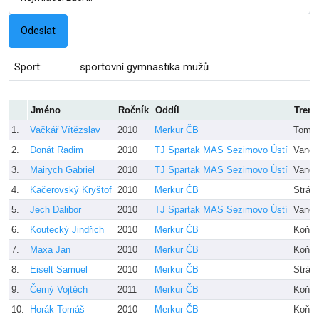
Sport:
sportovní gymnastika mužů
Jméno
Ročník
Oddíl
Trené
1.
Vačkář Vítězslav
2010
Merkur ČB
Toma
2.
Donát Radim
2010
TJ Spartak MAS Sezimovo Ústí
Vaněč
3.
Mairych Gabriel
2010
TJ Spartak MAS Sezimovo Ústí
Vaněč
4.
Kačerovský Kryštof
2010
Merkur ČB
Strás
5.
Jech Dalibor
2010
TJ Spartak MAS Sezimovo Ústí
Vaněč
6.
Koutecký Jindřich
2010
Merkur ČB
Koňar
7.
Maxa Jan
2010
Merkur ČB
Koňar
8.
Eiselt Samuel
2010
Merkur ČB
Strás
9.
Černý Vojtěch
2011
Merkur ČB
Koňar
10.
Horák Tomáš
2010
Merkur ČB
Koňar