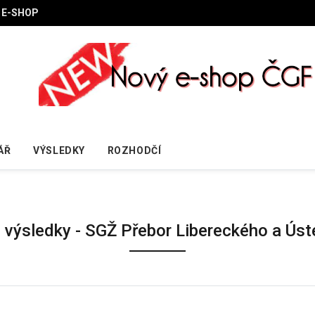
E-SHOP
ÁŘ
VÝSLEDKY
ROZHODČÍ
é výsledky - SGŽ Přebor Libereckého a Úst