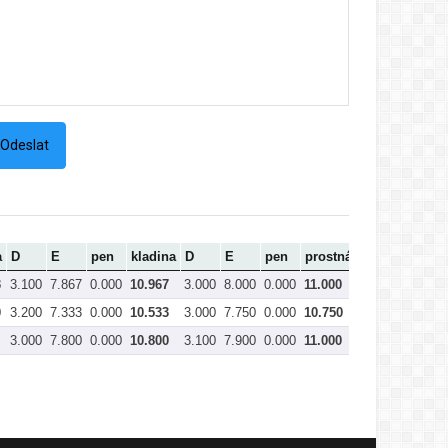
a
D
E
pen
kladina
D
E
pen
prostná
Celkem
3
3.100
7.867
0.000
10.967
3.000
8.000
0.000
11.000
44.550
0
3.200
7.333
0.000
10.533
3.000
7.750
0.000
10.750
43.333
3.000
7.800
0.000
10.800
3.100
7.900
0.000
11.000
41.617