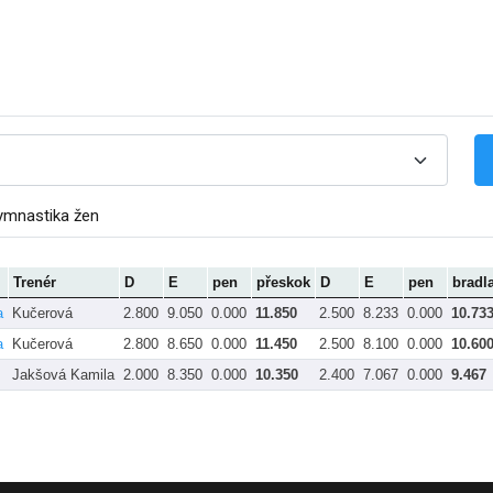
ymnastika žen
Trenér
D
E
pen
přeskok
D
E
pen
bradl
a
Kučerová
2.800
9.050
0.000
11.850
2.500
8.233
0.000
10.73
a
Kučerová
2.800
8.650
0.000
11.450
2.500
8.100
0.000
10.60
Jakšová Kamila
2.000
8.350
0.000
10.350
2.400
7.067
0.000
9.467