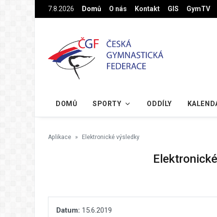
Na hlavní obsah
7.8.2026
Domů
O nás
Kontakt
GIS
GymTV
DOMŮ
SPORTY
ODDÍLY
KALEND
Aplikace
Elektronické výsledky
Elektronick
Datum:
15.6.2019