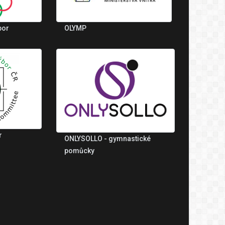
bor
OLYMP
r
ONLYSOLLO - gymnastické
pomůcky