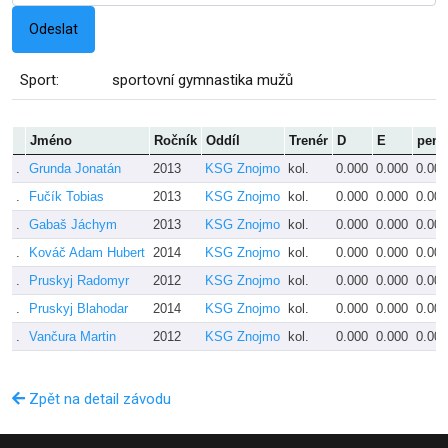
Sport:
sportovní gymnastika mužů
Jméno
Ročník
Oddíl
Trenér
D
E
pen
.
Grunda Jonatán
2013
KSG Znojmo
kol.
0.000
0.000
0.000
.
Fučík Tobias
2013
KSG Znojmo
kol.
0.000
0.000
0.000
.
Gabaš Jáchym
2013
KSG Znojmo
kol.
0.000
0.000
0.000
.
Kováč Adam Hubert
2014
KSG Znojmo
kol.
0.000
0.000
0.000
.
Pruskyj Radomyr
2012
KSG Znojmo
kol.
0.000
0.000
0.000
.
Pruskyj Blahodar
2014
KSG Znojmo
kol.
0.000
0.000
0.000
.
Vančura Martin
2012
KSG Znojmo
kol.
0.000
0.000
0.000
Zpět na detail závodu