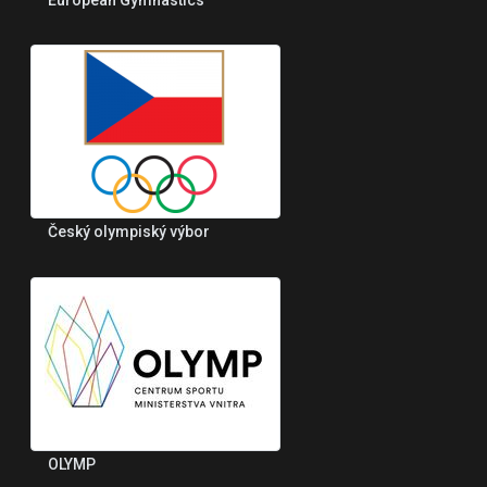
European Gymnastics
Český olympiský výbor
OLYMP