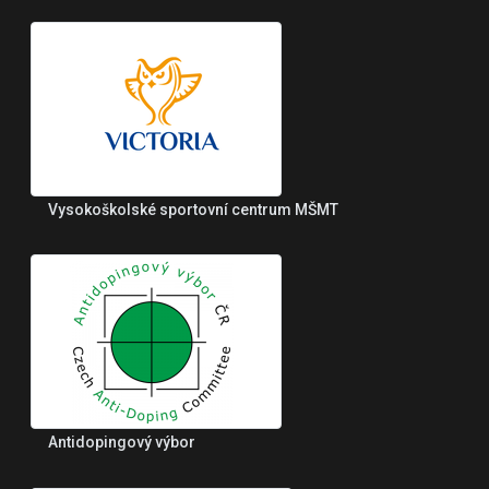
Vysokoškolské sportovní centrum MŠMT
Antidopingový výbor