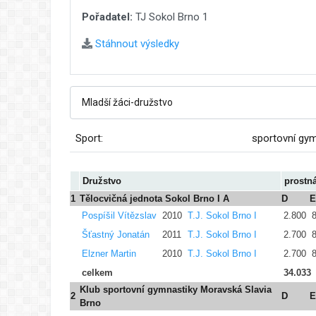
Pořadatel:
TJ Sokol Brno 1
Stáhnout výsledky
Sport:
sportovní gy
Družstvo
prostn
1
Tělocvičná jednota Sokol Brno I A
D
E
Pospíšil Vítězslav
2010
T.J. Sokol Brno I
2.800
Šťastný Jonatán
2011
T.J. Sokol Brno I
2.700
Elzner Martin
2010
T.J. Sokol Brno I
2.700
celkem
34.033
Klub sportovní gymnastiky Moravská Slavia
2
D
E
Brno