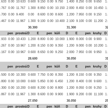
7.633
0.00
10.633
0.600
9.150
0.00
9.750
1.400
8.250
0.00
9.650
1
8.767
0.00
11.767
1.300
8.850
0.00
10.150
2.000
8.450
0.00
10.450
1
6.700
0.00
9.400
0.00
8.600
0.00
8.600
1.200
7.950
0.00
9.150
1
8.467
0.00
11.967
1.300
9.100
0.00
10.400
2.100
9.100
0.00
11.200
2
30.300
31.300
3
pen
prostná
D
E
pen
kůň
D
E
pen
kruhy
D
7.933
0.00
10.433
1.200
8.800
0.00
10.000
1.900
8.000
0.00
9.900
1
8.267
0.00
10.967
1.200
8.150
0.00
9.350
1.200
9.000
0.00
10.200
1
8.167
0.00
10.967
0.600
8.650
0.00
9.250
2.000
7.950
0.00
9.950
1
28.600
30.050
3
pen
prostná
D
E
pen
kůň
D
E
pen
kruhy
D
8.500
0.00
10.300
0.600
7.750
0.00
8.350
1.200
8.150
0.00
9.350
1
8.800
0.00
10.000
0.600
5.850
0.00
6.450
1.200
8.400
0.00
9.600
1
8.300
0.00
10.200
0.600
8.200
0.00
8.800
1.200
8.050
0.00
9.250
1
8.867
0.00
11.967
1.300
8.600
0.00
9.900
1.900
9.200
0.00
11.100
1
27.050
30.050
2
pen
prostná
D
E
pen
kůň
D
E
pen
kruhy
D