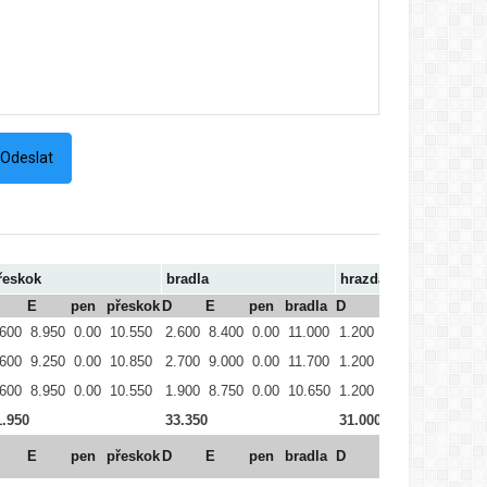
řeskok
bradla
hrazda
E
pen
přeskok
D
E
pen
bradla
D
E
pen
hra
.600
8.950
0.00
10.550
2.600
8.400
0.00
11.000
1.200
8.950
0.00
10.
.600
9.250
0.00
10.850
2.700
9.000
0.00
11.700
1.200
9.500
0.00
10.
.600
8.950
0.00
10.550
1.900
8.750
0.00
10.650
1.200
8.950
0.00
10.
1.950
33.350
31.000
E
pen
přeskok
D
E
pen
bradla
D
E
pen
hra