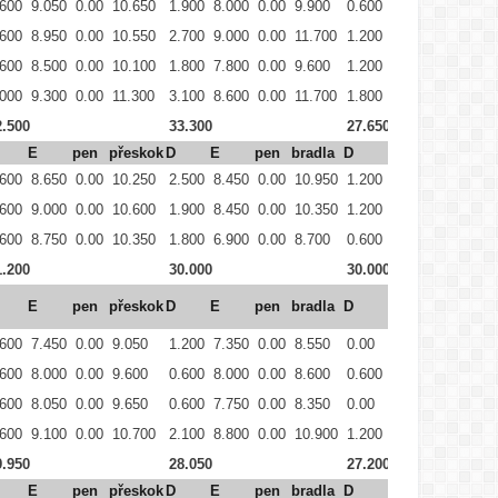
.600
9.050
0.00
10.650
1.900
8.000
0.00
9.900
0.600
6.400
0.00
7.0
.600
8.950
0.00
10.550
2.700
9.000
0.00
11.700
1.200
8.350
0.00
9.5
.600
8.500
0.00
10.100
1.800
7.800
0.00
9.600
1.200
7.350
0.00
8.5
.000
9.300
0.00
11.300
3.100
8.600
0.00
11.700
1.800
7.750
0.00
9.5
2.500
33.300
27.650
E
pen
přeskok
D
E
pen
bradla
D
E
pen
hra
.600
8.650
0.00
10.250
2.500
8.450
0.00
10.950
1.200
9.250
0.00
10.
.600
9.000
0.00
10.600
1.900
8.450
0.00
10.350
1.200
8.900
0.00
10.
.600
8.750
0.00
10.350
1.800
6.900
0.00
8.700
0.600
8.850
0.00
9.4
1.200
30.000
30.000
E
pen
přeskok
D
E
pen
bradla
D
E
pen
hra
.600
7.450
0.00
9.050
1.200
7.350
0.00
8.550
0.00
8.050
0.00
8.0
.600
8.000
0.00
9.600
0.600
8.000
0.00
8.600
0.600
8.600
0.00
9.2
.600
8.050
0.00
9.650
0.600
7.750
0.00
8.350
0.00
8.200
0.00
8.2
.600
9.100
0.00
10.700
2.100
8.800
0.00
10.900
1.200
8.600
0.00
9.8
9.950
28.050
27.200
E
pen
přeskok
D
E
pen
bradla
D
E
pen
hra