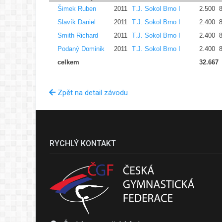
Šimek Ruben
2011
T.J. Sokol Brno I
2.500
Slavík Daniel
2011
T.J. Sokol Brno I
2.400
Smith Richard
2011
T.J. Sokol Brno I
2.400
Podaný Dominik
2011
T.J. Sokol Brno I
2.400
celkem
32.667
Zpět na detail závodu
RYCHLÝ KONTAKT