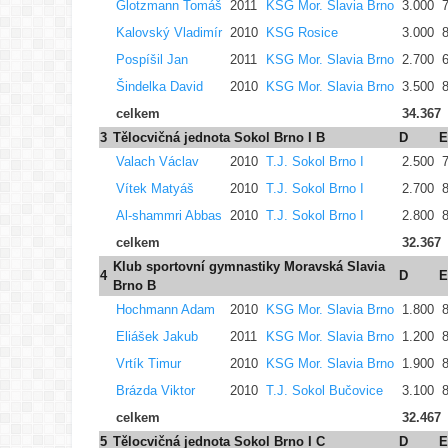
Glotzmann Tomáš
2011
KSG Mor. Slavia Brno
3.000
Kalovský Vladimír
2010
KSG Rosice
3.000
Pospíšil Jan
2011
KSG Mor. Slavia Brno
2.700
Šindelka David
2010
KSG Mor. Slavia Brno
3.500
celkem
34.367
3
Tělocvičná jednota Sokol Brno I B
D
E
Valach Václav
2010
T.J. Sokol Brno I
2.500
Vítek Matyáš
2010
T.J. Sokol Brno I
2.700
Al-shammri Abbas
2010
T.J. Sokol Brno I
2.800
celkem
32.367
Klub sportovní gymnastiky Moravská Slavia
4
D
E
Brno B
Hochmann Adam
2010
KSG Mor. Slavia Brno
1.800
Eliášek Jakub
2011
KSG Mor. Slavia Brno
1.200
Vrtík Timur
2010
KSG Mor. Slavia Brno
1.900
Brázda Viktor
2010
T.J. Sokol Bučovice
3.100
celkem
32.467
5
Tělocvičná jednota Sokol Brno I C
D
E