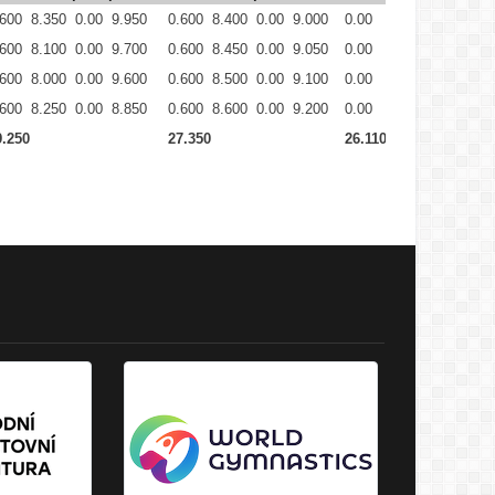
.600
8.350
0.00
9.950
0.600
8.400
0.00
9.000
0.00
8.350
0.00
8.3
.600
8.100
0.00
9.700
0.600
8.450
0.00
9.050
0.00
8.800
0.00
8.8
.600
8.000
0.00
9.600
0.600
8.500
0.00
9.100
0.00
8.800
0.00
8.8
.600
8.250
0.00
8.850
0.600
8.600
0.00
9.200
0.00
8.510
0.00
8.5
9.250
27.350
26.110