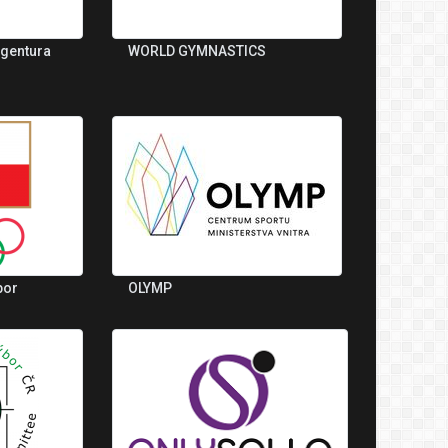
agentura
WORLD GYMNASTICS
bor
OLYMP