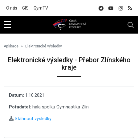
Na hlavní obsah
O nás
GIS
GymTV
Aplikace
Elektronické výsledky
Elektronické výsledky - Přebor Zlínského
kraje
Datum:
1.10.2021
Pořadatel:
hala spolku Gymnastika Zlín
Stáhnout výsledky