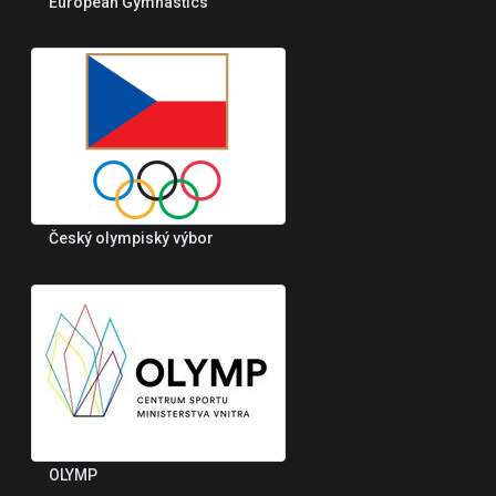
European Gymnastics
Český olympiský výbor
OLYMP