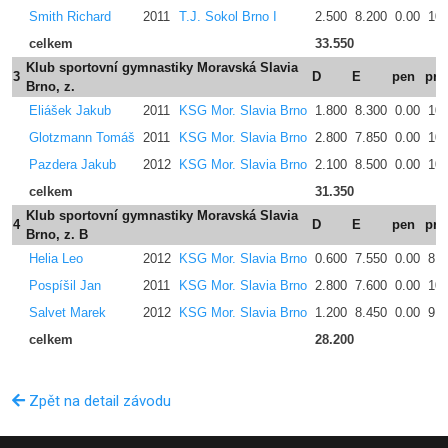
Smith Richard
2011
T.J. Sokol Brno I
2.500
8.200
0.00
10.
celkem
33.550
Klub sportovní gymnastiky Moravská Slavia
3
D
E
pen
pro
Brno, z.
Eliášek Jakub
2011
KSG Mor. Slavia Brno
1.800
8.300
0.00
10.
Glotzmann Tomáš
2011
KSG Mor. Slavia Brno
2.800
7.850
0.00
10.
Pazdera Jakub
2012
KSG Mor. Slavia Brno
2.100
8.500
0.00
10.
celkem
31.350
Klub sportovní gymnastiky Moravská Slavia
4
D
E
pen
pro
Brno, z. B
Helia Leo
2012
KSG Mor. Slavia Brno
0.600
7.550
0.00
8.1
Pospíšil Jan
2011
KSG Mor. Slavia Brno
2.800
7.600
0.00
10.
Salvet Marek
2012
KSG Mor. Slavia Brno
1.200
8.450
0.00
9.6
celkem
28.200
Zpět na detail závodu