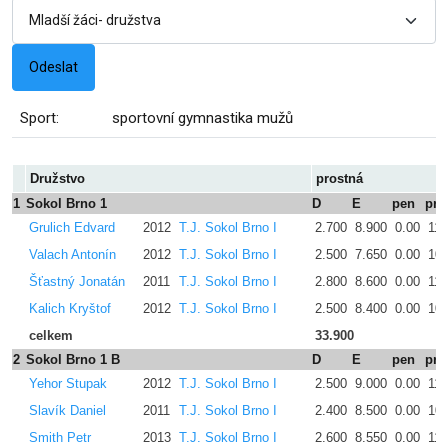
Sport:
sportovní gymnastika mužů
Družstvo
prostná
1
Sokol Brno 1
D
E
pen
pro
Grulich Edvard
2012
T.J. Sokol Brno I
2.700
8.900
0.00
11.
Valach Antonín
2012
T.J. Sokol Brno I
2.500
7.650
0.00
10.
Šťastný Jonatán
2011
T.J. Sokol Brno I
2.800
8.600
0.00
11.
Kalich Kryštof
2012
T.J. Sokol Brno I
2.500
8.400
0.00
10.
celkem
33.900
2
Sokol Brno 1 B
D
E
pen
pro
Yehor Stupak
2012
T.J. Sokol Brno I
2.500
9.000
0.00
11.
Slavík Daniel
2011
T.J. Sokol Brno I
2.400
8.500
0.00
10.
Smith Petr
2013
T.J. Sokol Brno I
2.600
8.550
0.00
11.