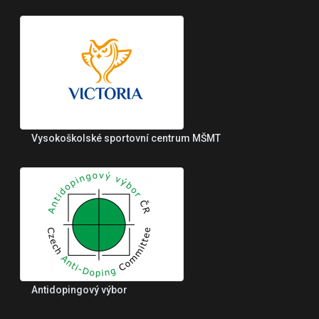
Vysokoškolské sportovní centrum MŠMT
Antidopingový výbor