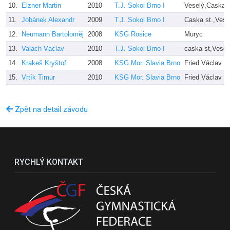
10.
Elzner Martin
2010
T.J. Sokol Brno I
Veselý,Caska s
11.
Jobánek Alexandr
2009
T.J. Sokol Brno I
Caska st.,Vese
12.
Neumann Bartoloměj
2008
KSG Rosice
Muryc
13.
Valach Václav
2010
T.J. Sokol Brno I
caska st,Vesel
14.
Krakeš Kryštof
2008
KSG Mor. Slavia Brno
Fried Václav
15.
Vrtík Timur
2010
KSG Mor. Slavia Brno
Fried Václav
Zpět na detail závodu
RYCHLÝ KONTAKT