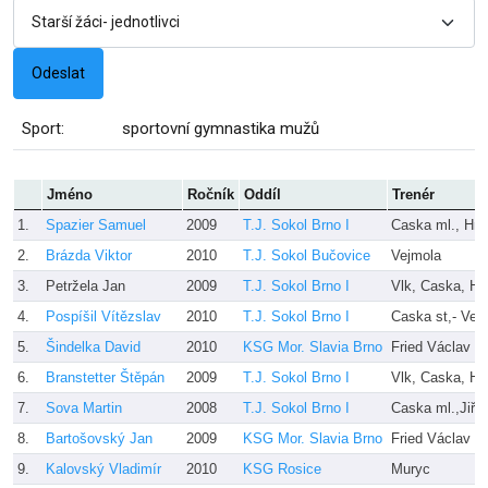
Sport:
sportovní gymnastika mužů
Jméno
Ročník
Oddíl
Trenér
1.
Spazier Samuel
2009
T.J. Sokol Brno I
Caska ml., Hro
2.
Brázda Viktor
2010
T.J. Sokol Bučovice
Vejmola
3.
Petržela Jan
2009
T.J. Sokol Brno I
Vlk, Caska, Hr
4.
Pospíšil Vítězslav
2010
T.J. Sokol Brno I
Caska st,- Ves
5.
Šindelka David
2010
KSG Mor. Slavia Brno
Fried Václav
6.
Branstetter Štěpán
2009
T.J. Sokol Brno I
Vlk, Caska, Hr
7.
Sova Martin
2008
T.J. Sokol Brno I
Caska ml.,Jiří 
8.
Bartošovský Jan
2009
KSG Mor. Slavia Brno
Fried Václav
9.
Kalovský Vladimír
2010
KSG Rosice
Muryc