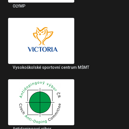
OLYMP
Vysokoškolské sportovní centrum MŠMT
Antidopingový výbor