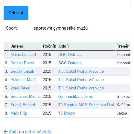
Sport:
sportovní gymnastika mužů
Jméno
Ročník
Oddíl
Trenér
1.
Mainx Leonard
2015
SGC Ostrava
Hrabánko
2.
Dresler Pavel
2015
SGC Ostrava
Hrabánko
3.
Sedlák Jakub
2015
T.J. Sokol Praha Vršovice
4.
Poledník Matěj
2015
T.J. Sokol Praha Vršovice
5.
Vorel David
2015
T.J. Sokol Praha Vršovice
6.
Suchánek Michal
2015
Gymnastika Liberec
Stluková
7.
Suchý Eduard
2015
TJ Spartak MAS Sezimovo Ústí
Kašíková
8.
Malý Filip
2015
TJ Doksy
Jakša
Zpět na detail závodu