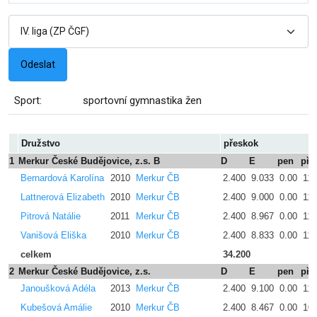
Sport:
sportovní gymnastika žen
Družstvo
přeskok
1
Merkur České Budějovice, z.s. B
D
E
pen
pře
Bernardová Karolína
2010
Merkur ČB
2.400
9.033
0.00
11.
Lattnerová Elizabeth
2010
Merkur ČB
2.400
9.000
0.00
11.
Pitrová Natálie
2011
Merkur ČB
2.400
8.967
0.00
11.
Vanišová Eliška
2010
Merkur ČB
2.400
8.833
0.00
11.
celkem
34.200
2
Merkur České Budějovice, z.s.
D
E
pen
pře
Janoušková Adéla
2013
Merkur ČB
2.400
9.100
0.00
11.
Kubešová Amálie
2010
Merkur ČB
2.400
8.467
0.00
10.