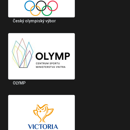
Český olympiský výbor
OLYMP