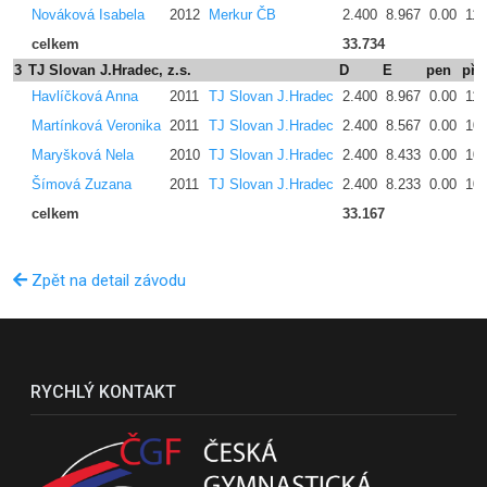
Nováková Isabela
2012
Merkur ČB
2.400
8.967
0.00
11.
celkem
33.734
3
TJ Slovan J.Hradec, z.s.
D
E
pen
pře
Havlíčková Anna
2011
TJ Slovan J.Hradec
2.400
8.967
0.00
11.
Martínková Veronika
2011
TJ Slovan J.Hradec
2.400
8.567
0.00
10.
Maryšková Nela
2010
TJ Slovan J.Hradec
2.400
8.433
0.00
10.
Šímová Zuzana
2011
TJ Slovan J.Hradec
2.400
8.233
0.00
10.
celkem
33.167
Zpět na detail závodu
RYCHLÝ KONTAKT