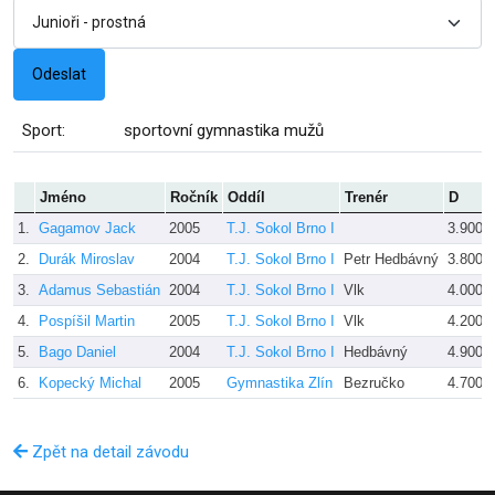
Sport:
sportovní gymnastika mužů
Jméno
Ročník
Oddíl
Trenér
D
1.
Gagamov Jack
2005
T.J. Sokol Brno I
3.900
2.
Durák Miroslav
2004
T.J. Sokol Brno I
Petr Hedbávný
3.800
3.
Adamus Sebastián
2004
T.J. Sokol Brno I
Vlk
4.000
4.
Pospíšil Martin
2005
T.J. Sokol Brno I
Vlk
4.200
5.
Bago Daniel
2004
T.J. Sokol Brno I
Hedbávný
4.900
6.
Kopecký Michal
2005
Gymnastika Zlín
Bezručko
4.700
Zpět na detail závodu