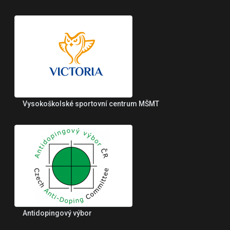
Vysokoškolské sportovní centrum MŠMT
Antidopingový výbor