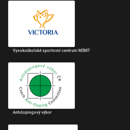
Vysokoškolské sportovní centrum MŠMT
Antidopingový výbor