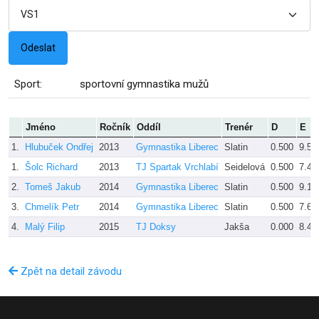
Sport:
sportovní gymnastika mužů
Jméno
Ročník
Oddíl
Trenér
D
E
1.
Hlubuček Ondřej
2013
Gymnastika Liberec
Slatin
0.500
9.50
1.
Šolc Richard
2013
TJ Spartak Vrchlabí
Seidelová
0.500
7.40
2.
Tomeš Jakub
2014
Gymnastika Liberec
Slatin
0.500
9.15
3.
Chmelík Petr
2014
Gymnastika Liberec
Slatin
0.500
7.60
4.
Malý Filip
2015
TJ Doksy
Jakša
0.000
8.40
Zpět na detail závodu