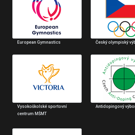
European Gymnastics
Český olympiský vý
Vysokoškolské sportovní
Antidopingový výbo
centrum MŠMT