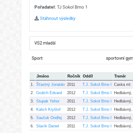
Pořadatel:
TJ Sokol Brno 1
Stáhnout výsledky
Sport:
sportovní gy
Jméno
Ročník
Oddíl
Trenér
1.
Šťastný Jonatán
2011
T.J. Sokol Brno I
Caska ml.
2.
Grulich Edvard
2012
T.J. Sokol Brno I
Hedbávný,
3.
Stupak Yehor
2011
T.J. Sokol Brno I
Hedbávný,
4.
Kalich Kryštof
2012
T.J. Sokol Brno I
Hedbávný,
5.
Saučuk Ondřej
2012
T.J. Sokol Brno I
Hedbávný,
6.
Slavík Daniel
2011
T.J. Sokol Brno I
Hedbávný,