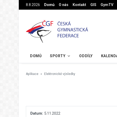
Na hlavní obsah
8.8.2026
Domů
O nás
Kontakt
GIS
GymTV
DOMŮ
SPORTY
ODDÍLY
KALEND
Aplikace
Elektronické výsledky
Datum:
5.11.2022