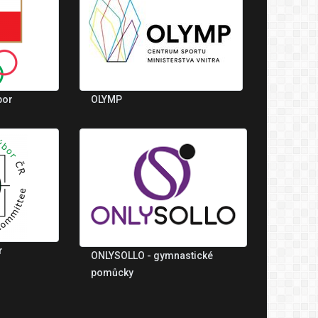
bor
OLYMP
r
ONLYSOLLO - gymnastické
pomůcky