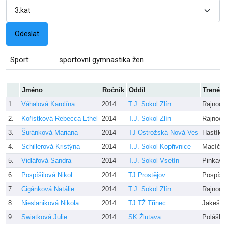
Sport:
sportovní gymnastika žen
Jméno
Ročník
Oddíl
Trenér
1.
Váhalová Karolína
2014
T.J. Sokol Zlín
Rajnoc
2.
Kořístková Rebecca Ethel
2014
T.J. Sokol Zlín
Rajnoc
3.
Šuránková Mariana
2014
TJ Ostrožská Nová Ves
Hastíko
4.
Schillerová Kristýna
2014
T.J. Sokol Kopřivnice
Macíčk
5.
Vidlářová Sandra
2014
T.J. Sokol Vsetín
Pinkavo
6.
Pospíšilová Nikol
2014
TJ Prostějov
Pospíši
7.
Cigánková Natálie
2014
T.J. Sokol Zlín
Rajnoc
8.
Nieslaniková Nikola
2014
TJ TŽ Třinec
Jakešov
9.
Swiatková Julie
2014
SK Žlutava
Poláško