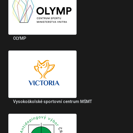
OLYMP
Vysokoškolské sportovní centrum MŠMT