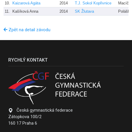
10.
Kaizarová Agáta
2014
T.J. Sokol Kopřivnice
Macíčk
11.
Kašíková Anna
2014
SK Žlutava
Poláško
Zpět na detail závodu
RYCHLÝ KONTAKT
Česká gymnastická federace
Zátopkova 100/2
160 17 Praha 6