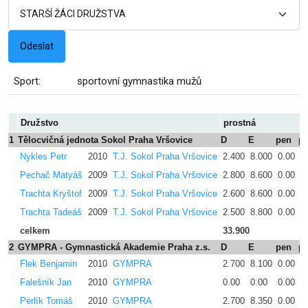
Sport:
sportovní gymnastika mužů
Družstvo
prostná
1
Tělocvičná jednota Sokol Praha Vršovice
D
E
pen
pr
Nykles Petr
2010
T.J. Sokol Praha Vršovice
2.400
8.000
0.00
1
Pechač Matyáš
2009
T.J. Sokol Praha Vršovice
2.800
8.600
0.00
1
Trachta Kryštof
2009
T.J. Sokol Praha Vršovice
2.600
8.600
0.00
1
Trachta Tadeáš
2009
T.J. Sokol Praha Vršovice
2.500
8.800
0.00
1
celkem
33.900
2
GYMPRA - Gymnastická Akademie Praha z.s.
D
E
pen
pr
Flek Benjamin
2010
GYMPRA
2.700
8.100
0.00
1
Falešník Jan
2010
GYMPRA
0.00
0.00
0.00
0
Perlík Tomáš
2010
GYMPRA
2.700
8.350
0.00
1