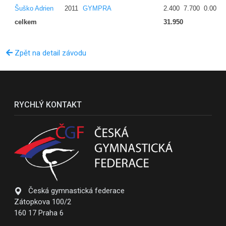
Šuško Adrien
2011
GYMPRA
2.400
7.700
0.00
1
celkem
31.950
Zpět na detail závodu
RYCHLÝ KONTAKT
Česká gymnastická federace
Zátopkova 100/2
160 17 Praha 6