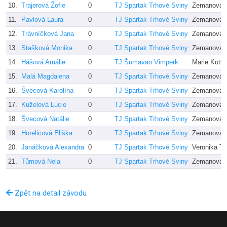
10.
Trajerová Žofie
0
TJ Spartak Trhové Sviny
Zemanová 
11.
Pavlová Laura
0
TJ Spartak Trhové Sviny
Zemanová 
12.
Trávníčková Jana
0
TJ Spartak Trhové Sviny
Zemanová 
13.
Stašková Monika
0
TJ Spartak Trhové Sviny
Zemanová 
14.
Hášová Amálie
0
TJ Šumavan Vimperk
Marie Kotlí
15.
Malá Magdalena
0
TJ Spartak Trhové Sviny
Zemanová 
16.
Švecová Karolína
0
TJ Spartak Trhové Sviny
Zemanová 
17.
Kuželová Lucie
0
TJ Spartak Trhové Sviny
Zemanová 
18.
Švecová Natálie
0
TJ Spartak Trhové Sviny
Zemanová 
19.
Horelicová Eliška
0
TJ Spartak Trhové Sviny
Zemanová 
20.
Janáčková Alexandra
0
TJ Spartak Trhové Sviny
Veronika T
21.
Tůmová Nela
0
TJ Spartak Trhové Sviny
Zemanová 
Zpět na detail závodu