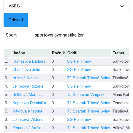
Sport:
sportovní gymnastika žen
Jméno
Ročník
Oddíl
Trenér
1.
Humešová Barbora
0
SG Pelhřimov
Sankotová,
2.
Chodúrová Julie
0
SG Pelhřimov
Sankotová,
3.
Husová Klaudie
0
TJ Spartak Trhové Sviny
Tisoňová Z
4.
Jelínková Rozárie
0
SG Pelhřimov
Sankotová,
5.
Bělíková Martina
0
TJ Šumavan Vimperk
Marie Kotlí
6.
Koprnová Dominika
0
TJ Spartak Trhové Sviny
Zemanová 
7.
Vávrová Kristýna
0
TJ Spartak Trhové Sviny
Tisoňová Z
8.
Jelínková Viktorie
0
SG Pelhřimov
Sankotová,
9.
Zemanová Adéla
0
TJ Spartak Trhové Sviny
Hálová Mic