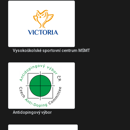
Vysokoškolské sportovní centrum MŠMT
Antidopingový výbor