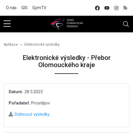
Na hlavní obsah
O nás
GIS
GymTV
Aplikace
Elektronické výsledky
Elektronické výsledky - Přebor
Olomouckého kraje
Datum:
28.5.2023
Pořadatel:
Prostějov
Stáhnout výsledky