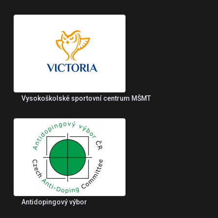
Vysokoškolské sportovní centrum MŠMT
Antidopingový výbor