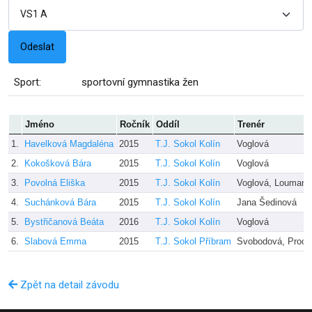
Sport:
sportovní gymnastika žen
Jméno
Ročník
Oddíl
Trenér
1.
Havelková Magdaléna
2015
T.J. Sokol Kolín
Voglová
2.
Kokošková Bára
2015
T.J. Sokol Kolín
Voglová
3.
Povolná Eliška
2015
T.J. Sokol Kolín
Voglová, Loumano
4.
Suchánková Bára
2015
T.J. Sokol Kolín
Jana Šedinová
5.
Bystřičanová Beáta
2016
T.J. Sokol Kolín
Voglová
6.
Slabová Emma
2015
T.J. Sokol Příbram
Svobodová, Proch
Zpět na detail závodu