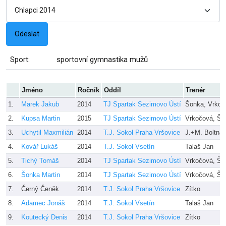
Sport:
sportovní gymnastika mužů
Jméno
Ročník
Oddíl
Trenér
1.
Marek Jakub
2014
TJ Spartak Sezimovo Ústí
Šonka, Vrkoč
2.
Kupsa Martin
2015
TJ Spartak Sezimovo Ústí
Vrkočová, Šo
3.
Uchytil Maxmilián
2014
T.J. Sokol Praha Vršovice
J.+M. Boltnar
4.
Kovář Lukáš
2014
T.J. Sokol Vsetín
Talaš Jan
5.
Tichý Tomáš
2014
TJ Spartak Sezimovo Ústí
Vrkočová, Šo
6.
Šonka Martin
2014
TJ Spartak Sezimovo Ústí
Vrkočová, Šo
7.
Černý Čeněk
2014
T.J. Sokol Praha Vršovice
Zítko
8.
Adamec Jonáš
2014
T.J. Sokol Vsetín
Talaš Jan
9.
Koutecký Denis
2014
T.J. Sokol Praha Vršovice
Zítko