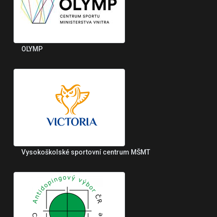
OLYMP
Vysokoškolské sportovní centrum MŠMT