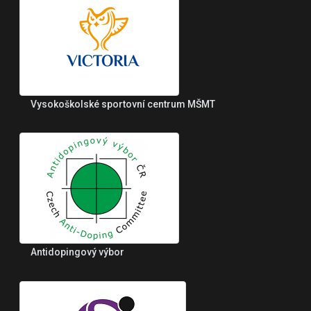
Vysokoškolské sportovní centrum MŠMT
Antidopingový výbor