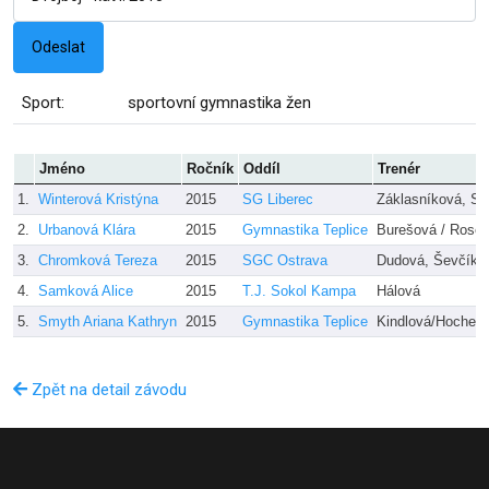
Sport:
sportovní gymnastika žen
Jméno
Ročník
Oddíl
Trenér
1.
Winterová Kristýna
2015
SG Liberec
Záklasníková, Sl
2.
Urbanová Klára
2015
Gymnastika Teplice
Burešová / Rose
3.
Chromková Tereza
2015
SGC Ostrava
Dudová, Ševčíko
4.
Samková Alice
2015
T.J. Sokol Kampa
Hálová
5.
Smyth Ariana Kathryn
2015
Gymnastika Teplice
Kindlová/Hochelo
Zpět na detail závodu