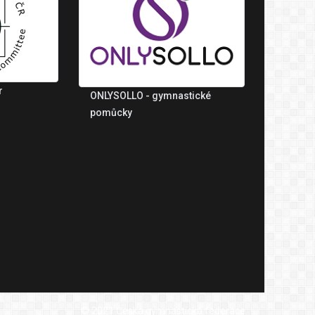
r
ONLYSOLLO - gymnastické
pomůcky
© 2021 Česká gymnastická federace