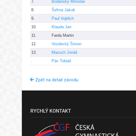
7.
Bodanský Miroslav
8.
Šefrna Jakub
9.
Paul Vojtěch
10.
Klauda Jan
11.
Farda Martin
12.
Vozdecký Šimon
13.
Mazuch Jonáš
.
Páv Tobiáš
Zpět na detail závodu
RYCHLÝ KONTAKT