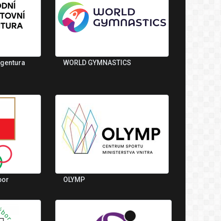
agentura
WORLD GYMNASTICS
bor
OLYMP