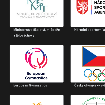
Ministerstvo školství, mládeže
Národní sportovní 
a tělovýchovy
European Gymnastics
Český olympiský vý