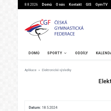
Na hlavní obsah
8.8.2026
Domů
O nás
Kontakt
GIS
GymTV
DOMŮ
SPORTY
ODDÍLY
KALEND
Aplikace
Elektronické výsledky
Elek
Datum:
18.5.2024