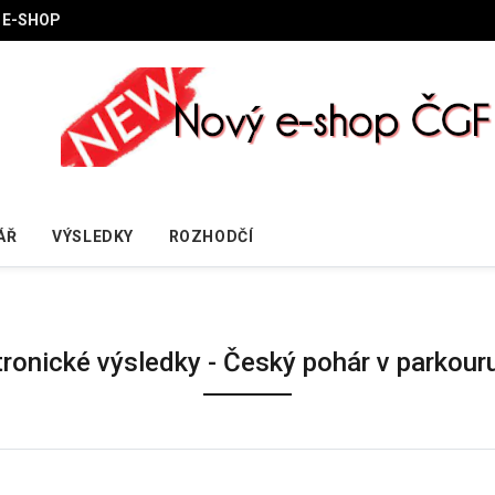
E-SHOP
ÁŘ
VÝSLEDKY
ROZHODČÍ
tronické výsledky - Český pohár v parkouru