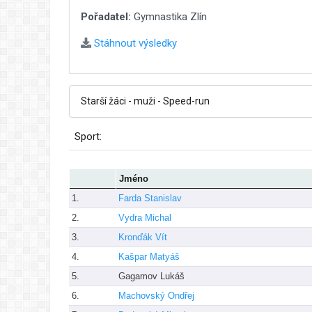
Pořadatel:
Gymnastika Zlín
Stáhnout výsledky
Sport:
Jméno
1.
Farda Stanislav
2.
Vydra Michal
3.
Kronďák Vít
4.
Kašpar Matyáš
5.
Gagamov Lukáš
6.
Machovský Ondřej