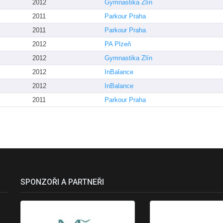
2012
Gymnastika Zlín
2011
Parkour Praha
2011
Parkour Praha
2012
PA Plzeň
2012
Gymnastika Zlín
2012
InBalance
2012
InBalance
2011
Parkour Praha
SPONZOŘI A PARTNEŘI