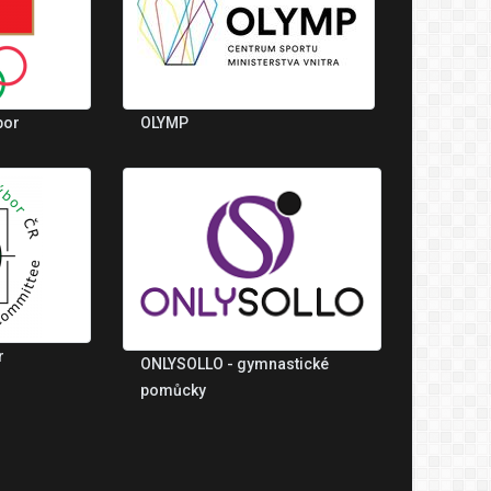
bor
OLYMP
r
ONLYSOLLO - gymnastické
pomůcky