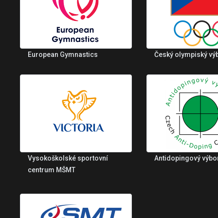
European Gymnastics
Český olympiský vý
Vysokoškolské sportovní
Antidopingový výbo
centrum MŠMT