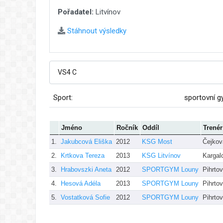
Pořadatel:
Litvínov
Stáhnout výsledky
Sport:
sportovní g
Jméno
Ročník
Oddíl
Trenér
1.
Jakubcová Eliška
2012
KSG Most
Čejkov
2.
Krtkova Tereza
2013
KSG Litvínov
Kargal
3.
Hrabovszki Aneta
2012
SPORTGYM Louny
Pihrto
4.
Hesová Adéla
2013
SPORTGYM Louny
Pihrto
5.
Vostatková Sofie
2012
SPORTGYM Louny
Pihrto