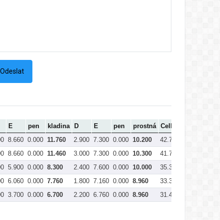
E
pen
kladina
D
E
pen
prostná
Celkem
00
8.660
0.000
11.760
2.900
7.300
0.000
10.200
42.790
00
8.660
0.000
11.460
3.000
7.300
0.000
10.300
41.780
00
5.900
0.000
8.300
2.400
7.600
0.000
10.000
35.360
00
6.060
0.000
7.760
1.800
7.160
0.000
8.960
33.380
00
3.700
0.000
6.700
2.200
6.760
0.000
8.960
31.490